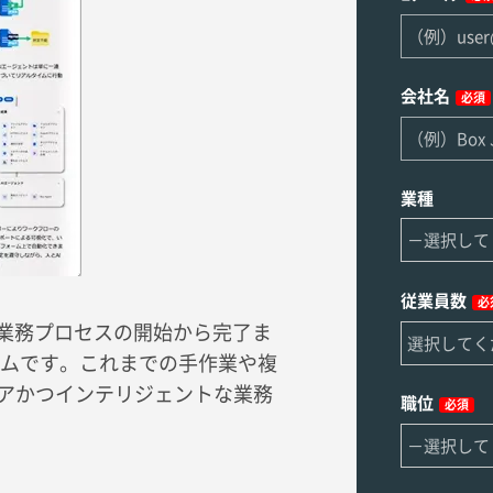
会社名
必須
業種
従業員数
必
して、業務プロセスの開始から完了ま
ムです。これまでの手作業や複
ュアかつインテリジェントな業務
職位
必須