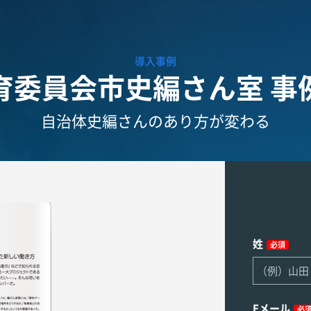
導入事例
育委員会市史編さん室 事
自治体史編さんのあり方が変わる
姓
必須
Eメール
必