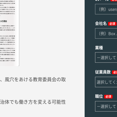
会社名
必須
業種
従業員数
必
、風穴をあける教育委員会の取
職位
必須
治体でも働き方を変える可能性