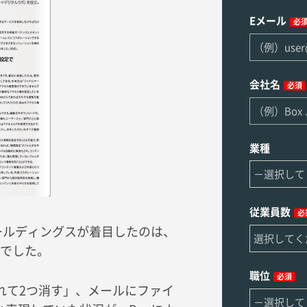
Eメール
必
会社名
必須
業種
従業員数
必
ールディングスが着目したのは、
でした。
職位
必須
れて2つ消す」、メールにファイ