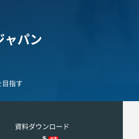
ジャパン
、
を目指す
資料ダウンロード
名
必須