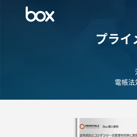
プライ
電帳法