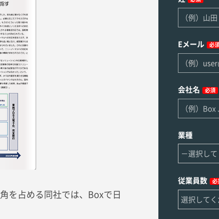
Eメール
必
会社名
必須
業種
従業員数
必
角を占める同社では、Boxで日