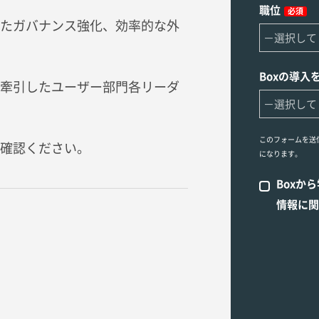
職位
必須
たガバナンス強化、効率的な外
Boxの導入
牽引したユーザー部門各リーダ
このフォームを送
確認ください。
になります。
Boxか
情報に関