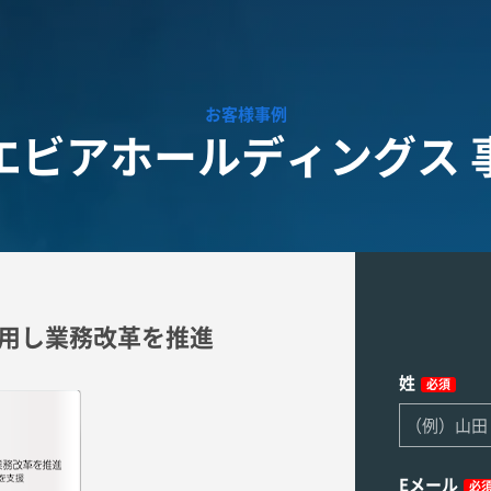
お客様事例
エビアホールディングス 
採用し業務改革を推進
姓
必須
Eメール
必