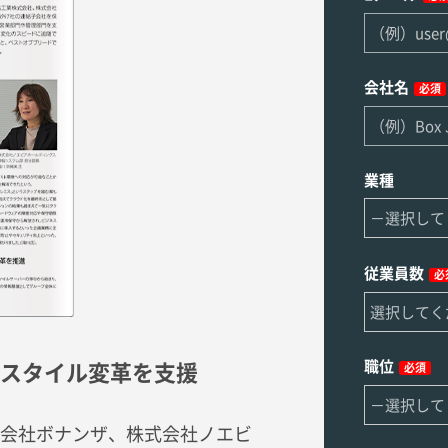
会社名
必須
業種
従業員数
必
職位
スタイル変革を支援
必須
会社ボナンザ、株式会社ノエビ