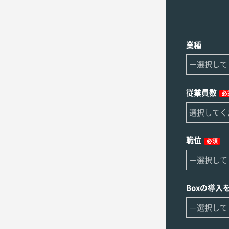
業種
従業員数
必
職位
必須
Boxの導入