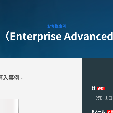
お客様事例
nterprise Advan
」導入事例 -
姓
必須
Eメール
必