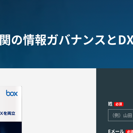
関の情報ガバナンスとD
姓
必須
Eメール
必