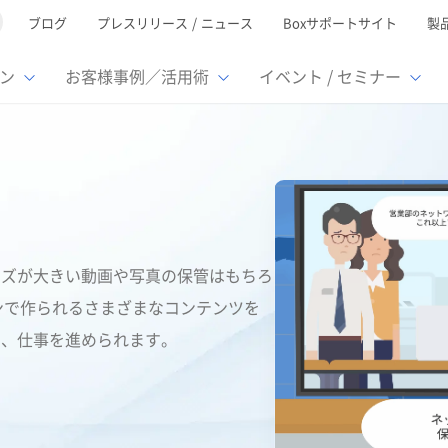
ブログ
プレスリリース / ニュース
Boxサポートサイト
製
ン
お客様事例／活用術
イベント / セミナー
とは
ューション
様活用事例
ミナーTOP
イベント・セミナーTOP
イベント・セ
の機能TOP
連携サービ
徴
で選ぶ
nterprise
Box AI
Microsof
業種別
レージ容量無制限
500名
501名〜2,000名
リモートワーク対応
ed
xtract
Box Apps
Google
イルサーバー容量ひっ迫
情報の脱サイロ化
ト削減
1名〜5,000名
5,001名〜
安全なファイル共有
イズが大きい動画や写真の保管はもちろ
oc Gen
Box Forms
Salesfor
ージェントの活用
業務の自動化
ンで作られるさまざまなコンテンツを
スの運用負担軽減
ペーパーレス化
ign
Box Automate
kintone
く、仕事を進められます。
hield
Box Governance
エコソリ
推進
脱PPAP
集
サムウェア対策
会議の効率化
漏洩の防止
AIの活用