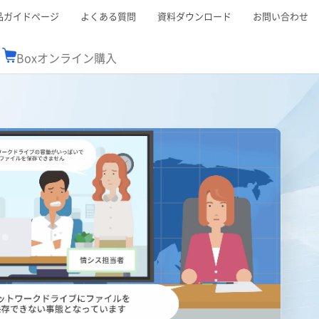
品ガイドページ
よくある質問
資料ダウンロード
お問い合わせ
Boxオンライン購入
ミナーレポート
Boxが選ばれる理由
コンサルティング
シーン別活用術
スTOP
機能一覧表
Boxの価格
BJCCコミュニティ
Box製品セミナー
（次世代のシステムを考えるコミュニティ）
t連携
外部からの評価
クラウドストレージ
セキュリティ対策
連携
新しい働き方
リモートワーク
ce連携
連携
ューション