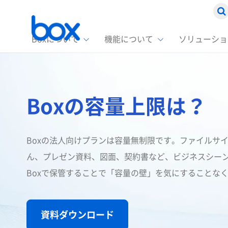
Boxについて
機能について
ソリューショ
Box
ソリ
お客
製品セ
Box
Boxの容量上限は？
Boxの特
企業規模
Box E
課題別
スト
1名〜
Advanc
Box E
ファ
コス
2,00
Boxの法人向けプランは容量無制限です。ファイルサ
Box D
AIエ
ん、プレゼン資料、図面、契約書など、ビジネスシー
情シ
Box S
Boxで保管することで「容量の壁」を気にすることな
Box S
DXの
ラン
資料ダウンロード
情報