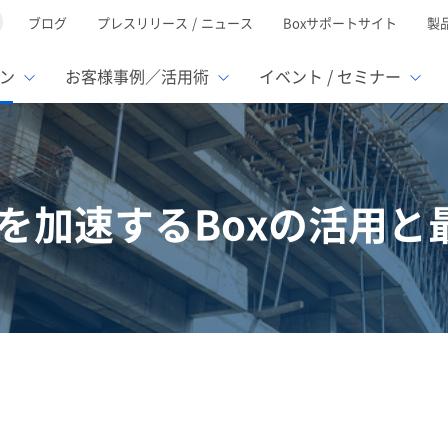
ブログ
プレスリリース / ニュース
Boxサポートサイト
製
ン
お客様事例／活用術
イベント / セミナー
とは
ューション
様活用事例
ミナーTOP
イベント・セミナーTOP
イベント・セ
の機能TOP
連携サービ
徴
で選ぶ
Xを加速するBoxの活用と
nterprise
Box AI
Microsof
業種別
レージ容量無制限
500名
501名〜2,000名
リモートワーク対応
ed
xtract
Box Apps
Google
イルサーバー容量ひっ迫
情報の脱サイロ化
ト削減
1名〜5,000名
5,001名〜
安全なファイル共有
oc Gen
Box Forms
Salesfor
ージェントの活用
業務の自動化
スの運用負担軽減
ペーパーレス化
ign
Box Automate
kintone
hield
Box Governance
エコソリ
推進
脱PPAP
集
サムウェア対策
会議の効率化
漏洩の防止
AIの活用