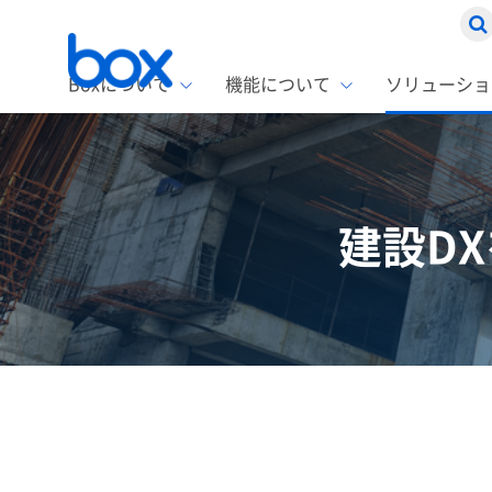
Boxについて
機能について
ソリューショ
Box
ソリ
お客
製品セ
Box
Boxの特
企業規模
建設D
Box E
課題別
スト
1名〜
Advanc
Box E
ファ
コス
2,00
Box D
AIエ
情シ
Box S
Box S
DXの
ラン
情報