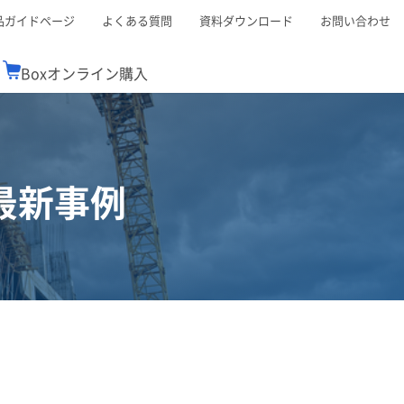
品ガイドページ
よくある質問
資料ダウンロード
お問い合わせ
Boxオンライン購入
ミナーレポート
Boxが選ばれる理由
コンサルティング
シーン別活用術
スTOP
機能一覧表
Boxの価格
BJCCコミュニティ
Box製品セミナー
（次世代のシステムを考えるコミュニティ）
最新事例
t連携
外部からの評価
クラウドストレージ
セキュリティ対策
連携
新しい働き方
リモートワーク
ce連携
連携
ューション