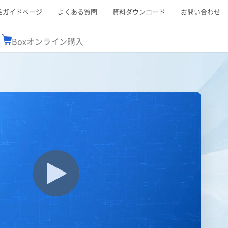
品ガイドページ
よくある質問
資料ダウンロード
お問い合わせ
Boxオンライン購入
ミナーレポート
Boxが選ばれる理由
コンサルティング
シーン別活用術
スTOP
機能一覧表
Boxの価格
BJCCコミュニティ
Box製品セミナー
（次世代のシステムを考えるコミュニティ）
t連携
外部からの評価
クラウドストレージ
セキュリティ対策
連携
新しい働き方
リモートワーク
ce連携
連携
ューション