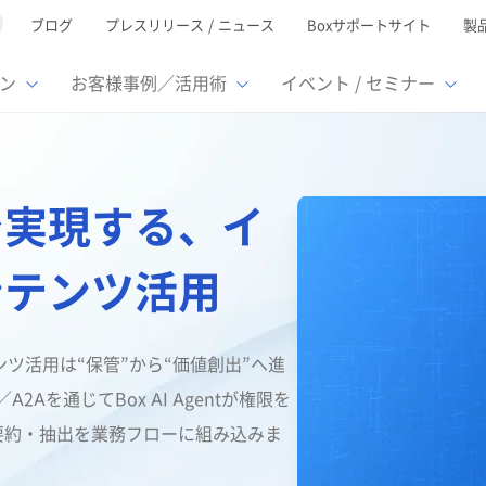
ブログ
プレスリリース / ニュース
Boxサポートサイト
製
ン
お客様事例／活用術
イベント / セミナー
とは
ューション
様活用事例
ミナーTOP
イベント・セミナーTOP
イベント・セ
の機能TOP
連携サービ
連携で実現する、イ
徴
で選ぶ
nterprise
Box AI
Microsof
業種別
レージ容量無制限
500名
501名〜2,000名
リモートワーク対応
ed
xtract
Box Apps
Google
ンテンツ活用
イルサーバー容量ひっ迫
情報の脱サイロ化
ト削減
1名〜5,000名
5,001名〜
安全なファイル共有
oc Gen
Box Forms
Salesfor
ージェントの活用
業務の自動化
スの運用負担軽減
ペーパーレス化
ign
Box Automate
kintone
ンツ活用は“保管”から“価値創出”へ進
hield
Box Governance
エコソリ
推進
脱PPAP
集
ー／A2Aを通じてBox AI Agentが権限を
サムウェア対策
会議の効率化
要約・抽出を業務フローに組み込みま
漏洩の防止
AIの活用