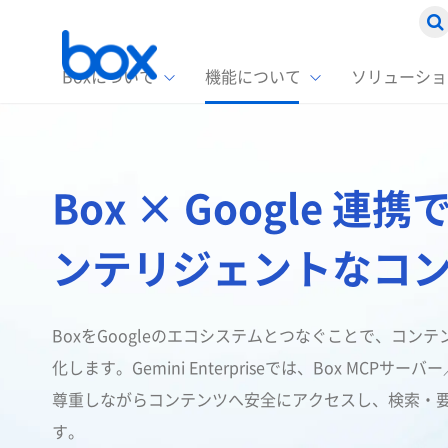
Boxについて
機能について
ソリューショ
Box
ソリ
お客
製品セ
Box
Box × Google 
Boxの特
企業規模
Box E
課題別
スト
1名〜
Advanc
Box E
ンテリジェントなコ
ファ
コス
2,00
Box D
AIエ
情シ
Box S
BoxをGoogleのエコシステムとつなぐことで、コンテ
Box S
DXの
化します。Gemini Enterpriseでは、Box MCPサーバ
ラン
尊重しながらコンテンツへ安全にアクセスし、検索・
情報
す。