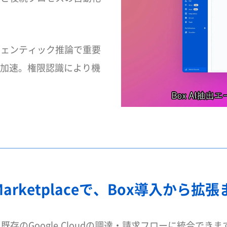
エージェンティック推論で重要
加速。権限認識により機
ud Marketplaceで、Box導入か
eから購入でき、既存のGoogle Cloudの調達・請求フロー