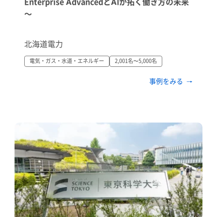
Enterprise AdvancedとAIが拓く働き方の未来
～
北海道電力
電気・ガス・水道・エネルギー
2,001名〜5,000名
事例をみる