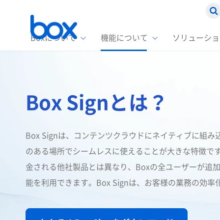
Boxについて
機能について
ソリューショ
Box
ソリ
お客
製品セ
Box
Box Signとは？
Boxの特
企業規模
Box E
課題別
スト
1名〜
Advanc
Box E
ファ
コス
2,00
Box Signは、コンテンツクラウドにネイティブに組
Box D
AIエ
のある場所でシームレスに使えることが大きな特徴で
情シ
Box S
金される他社製品とは異なり、Boxの全ユーザーが追
Box S
DXの
能を利用できます。Box Signは、お客様の業務の効
ラン
情報