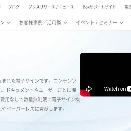
ブログ
プレスリリース / ニュース
Boxサポートサイト
製
ン
お客様事例／活用術
イベント / セミナー
とは
ューション
様活用事例
ミナーTOP
イベント・セミナーTOP
イベント・セ
の機能TOP
連携サービ
徴
で選ぶ
nterprise
Box AI
Microsof
業種別
レージ容量無制限
500名
501名〜2,000名
リモートワーク対応
ed
xtract
Box Apps
Google
イルサーバー容量ひっ迫
情報の脱サイロ化
ト削減
1名〜5,000名
5,001名〜
安全なファイル共有
み込まれた電子サインです。コンテンツ
oc Gen
Box Forms
Salesfor
ージェントの活用
業務の自動化
す。ドキュメントやユーザーごとに課
スの運用負担軽減
ペーパーレス化
ign
Box Automate
kintone
加費用なしで数量無制限に電子サイン機
hield
Box Governance
エコソリ
推進
脱PPAP
集
率化やペーパーレスに貢献します。
サムウェア対策
会議の効率化
漏洩の防止
AIの活用