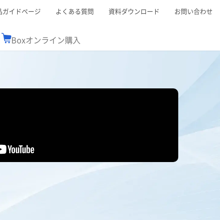
品ガイドページ
よくある質問
資料ダウンロード
お問い合わせ
Boxオンライン購入
ミナーレポート
Boxが選ばれる理由
コンサルティング
シーン別活用術
スTOP
機能一覧表
Boxの価格
BJCCコミュニティ
Box製品セミナー
（次世代のシステムを考えるコミュニティ）
t連携
外部からの評価
クラウドストレージ
セキュリティ対策
連携
新しい働き方
リモートワーク
ce連携
連携
ューション