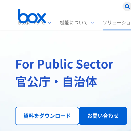
Boxについて
機能について
ソリューショ
Box
ソリ
お客
製品セ
Box
Boxの特
企業規模
For Public Sector
Box E
課題別
スト
1名〜
Advanc
Box E
官公庁・自治体
ファ
コス
2,00
Box D
AIエ
情シ
Box S
Box S
DXの
ラン
資料をダウンロード
お問い合わせ
情報