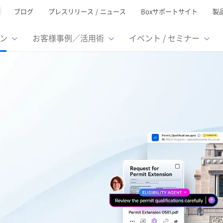
ブログ
プレスリリース / ニュース
Boxサポートサイト
製
ン
お客様事例／活用術
イベント / セミナー
とは
ューション
様活用事例
ミナーTOP
イベント・セミナーTOP
イベント・セ
の機能TOP
連携サービ
徴
で選ぶ
nterprise
Box AI
Microsof
業種別
レージ容量無制限
500名
501名〜2,000名
リモートワーク対応
ed
xtract
Box Apps
Google
イルサーバー容量ひっ迫
情報の脱サイロ化
ト削減
1名〜5,000名
5,001名〜
安全なファイル共有
oc Gen
Box Forms
Salesfor
ージェントの活用
業務の自動化
スの運用負担軽減
ペーパーレス化
ign
Box Automate
kintone
hield
Box Governance
エコソリ
推進
脱PPAP
集
サムウェア対策
会議の効率化
漏洩の防止
AIの活用