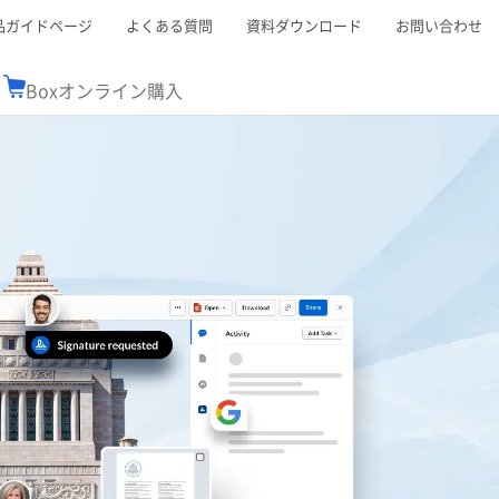
品ガイドページ
よくある質問
資料ダウンロード
お問い合わせ
Boxオンライン購入
ミナーレポート
Boxが選ばれる理由
コンサルティング
シーン別活用術
スTOP
機能一覧表
Boxの価格
BJCCコミュニティ
Box製品セミナー
（次世代のシステムを考えるコミュニティ）
t連携
外部からの評価
クラウドストレージ
セキュリティ対策
連携
新しい働き方
リモートワーク
ce連携
連携
ューション