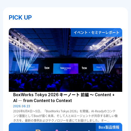
PICK UP
イベント・セミナーレポート
BoxWorks Tokyo 2026 キーノート 前編 ～ Content +
AI ― from Content to Context
2026.06.23
2026年6月4日〜5日、「BoxWorks Tokyo 2026」を開催。AI-Readyのコンテ
ンツ基盤としてBoxが描く未来、そして人とAIエージェントが共存する新しい働
き方を、最新の事例およびテクノロジーを通じてお届けしました。オー...
Box製品情報