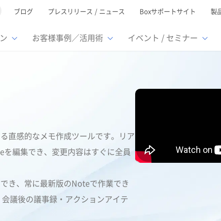
ブログ
プレスリリース / ニュース
Boxサポートサイト
製
ン
お客様事例／活用術
イベント / セミナー
とは
ューション
様活用事例
ミナーTOP
イベント・セミナーTOP
イベント・セ
の機能TOP
連携サービ
徴
で選ぶ
nterprise
Box AI
Microsof
業種別
レージ容量無制限
500名
501名〜2,000名
リモートワーク対応
ed
xtract
Box Apps
Google
イルサーバー容量ひっ迫
情報の脱サイロ化
ト削減
1名〜5,000名
5,001名〜
安全なファイル共有
にする直感的なメモ作成ツールです。リア
oc Gen
Box Forms
Salesfor
ージェントの活用
業務の自動化
teを編集でき、変更内容はすぐに全員
スの運用負担軽減
ペーパーレス化
ign
Box Automate
kintone
hield
Box Governance
エコソリ
推進
脱PPAP
集
スでき、常に最新版のNoteで作業でき
サムウェア対策
会議の効率化
、会議後の議事録・アクションアイテ
漏洩の防止
AIの活用