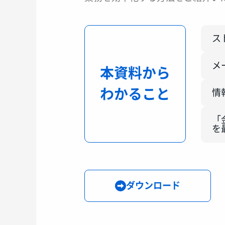
ス
メ
本資料から
わかること
情
「
を
ダウンロード