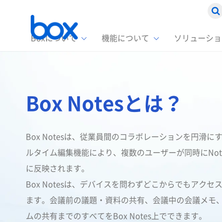
Boxについて
機能について
ソリューショ
Box
ソリ
お客
製品セ
Box
Box Notesとは？
Boxの特
企業規模
Box E
課題別
スト
1名〜
Advanc
Box E
ファ
コス
2,00
Box Notesは、従業員間のコラボレーションを円滑
Box D
AIエ
ルタイム編集機能により、複数のユーザーが同時にNo
情シ
Box S
に反映されます。
Box S
DXの
Box Notesは、デバイスを問わずどこからでもアクセ
ラン
ます。会議前の議題・資料の共有、会議中の会議メモ
情報
ムの共有までのすべてをBox Notes上でできます。