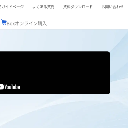
品ガイドページ
よくある質問
資料ダウンロード
お問い合わせ
Boxオンライン購入
ミナーレポート
Boxが選ばれる理由
コンサルティング
シーン別活用術
スTOP
機能一覧表
Boxの価格
BJCCコミュニティ
Box製品セミナー
（次世代のシステムを考えるコミュニティ）
t連携
外部からの評価
クラウドストレージ
セキュリティ対策
連携
新しい働き方
リモートワーク
ce連携
連携
ューション