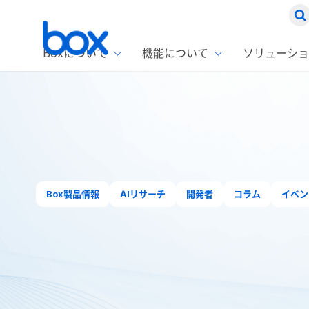
Boxについて
機能について
ソリューショ
Box
ソリ
お客
製品セ
Box
Boxの特
企業規模
Box E
課題別
Advanc
スト
1名〜
Box E
ファ
コス
2,00
Box 
Box製品情報
AIリサーチ
開発者
コラム
イベン
AIエ
Box S
情シ
Box S
DXの
ホーム
ブログ
文書管理 (3)
ラン
情報