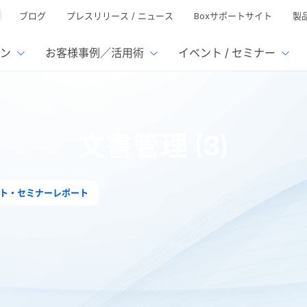
ブログ
プレスリリース / ニュース
Boxサポートサイト
製
ン
お客様事例／活用術
イベント / セミナー
とは
ューション
様活用事例
ミナーTOP
イベント・セミナーTOP
イベント・セ
の機能TOP
連携サービ
文書管理 (3)
徴
で選ぶ
nterprise
Box AI
Microsof
業種別
ed
レージ容量無制限
500名
501名〜2,000名
リモートワーク対応
xtract
Box Apps
Google
イルサーバー容量ひっ迫
情報の脱サイロ化
ト削減
1名〜5,000名
5,001名〜
安全なファイル共有
Doc Gen
Box Forms
Salesfo
ト・セミナーレポート
ージェントの活用
業務の自動化
ign
Box Automate
スの運用負担軽減
ペーパーレス化
kintone
hield
Box Governance
エコソリ
推進
脱PPAP
集
サムウェア対策
会議の効率化
漏洩の防止
AIの活用