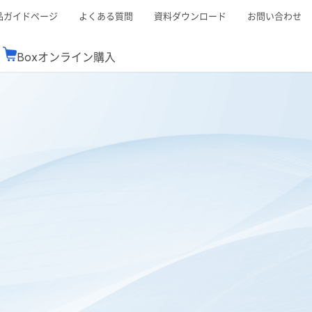
品ガイドページ
よくある質問
資料ダウンロード
お問い合わせ
Boxオンライン購入
ミナーレポート
Boxが選ばれる理由
コンサルティング
シーン別活用術
スTOP
機能一覧表
Boxの価格
BJCCコミュニティ
Box製品セミナー
（次世代のシステムを考えるコミュニティ）
t連携
外部からの評価
クラウドストレージ
セキュリティ対策
連携
新しい働き方
リモートワーク
rce連携
連携
ューション