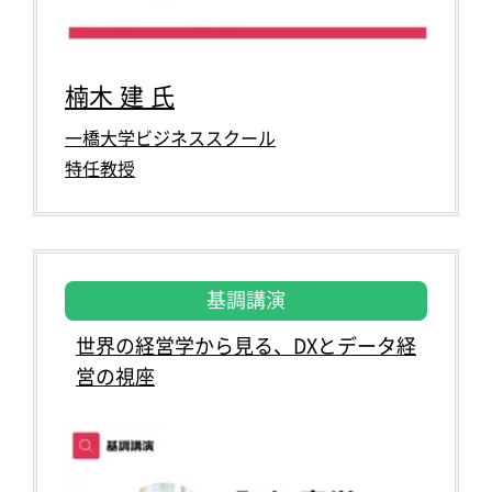
楠木 建 氏
一橋大学ビジネススクール
特任教授
基調講演
世界の経営学から見る、DXとデータ経
営の視座