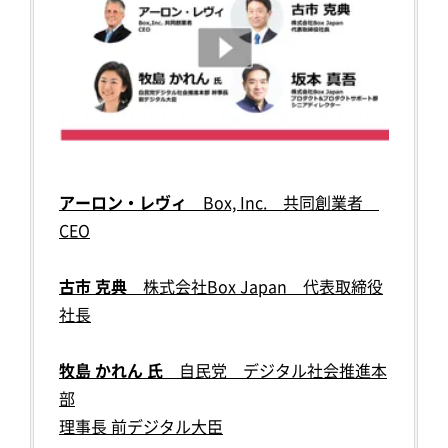
アーロン・レヴィ
Box, Inc. 共同創業者
CEO
古市 克典
株式会社Box Japan 代表取締役
社長
牧島 かれん 氏
自民党 デジタル社会推進本
部
理事長 前デジタル大臣