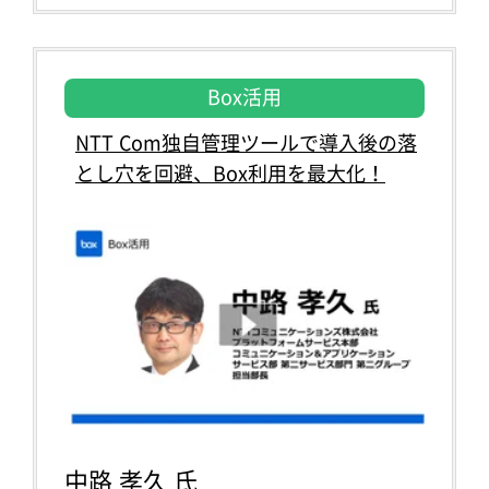
Box活用
NTT Com独自管理ツールで導入後の落
とし穴を回避、Box利用を最大化！
中路 孝久 氏