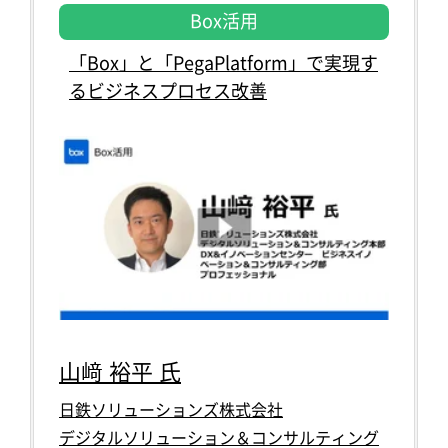
Box活用
「Box」と「PegaPlatform」で実現す
るビジネスプロセス改善
山﨑 裕平 氏
日鉄ソリューションズ株式会社
デジタルソリューション＆コンサルティング