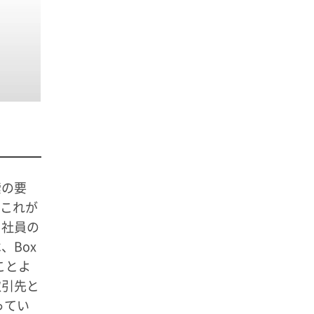
索の要
。これが
、社員の
Box
ことよ
取引先と
ってい