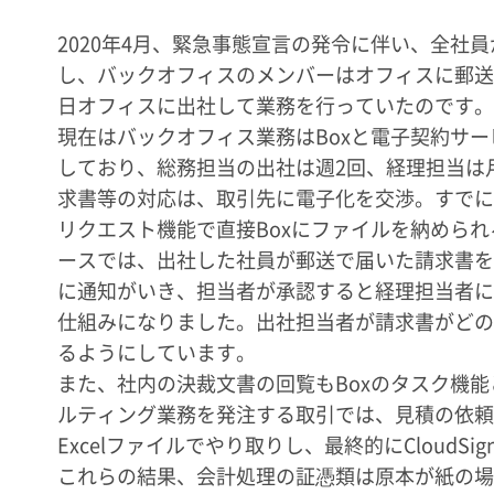
2020年4月、緊急事態宣言の発令に伴い、全
し、バックオフィスのメンバーはオフィスに郵送
日オフィスに出社して業務を行っていたのです。
現在はバックオフィス業務はBoxと電子契約サービ
しており、総務担当の出社は週2回、経理担当は
求書等の対応は、取引先に電子化を交渉。すでに
リクエスト機能で直接Boxにファイルを納めら
ースでは、出社した社員が郵送で届いた請求書をPDF
に通知がいき、担当者が承認すると経理担当者に
仕組みになりました。出社担当者が請求書がどの部
るようにしています。
また、社内の決裁文書の回覧もBoxのタスク機能と
ルティング業務を発注する取引では、見積の依頼
Excelファイルでやり取りし、最終的にCloud
これらの結果、会計処理の証憑類は原本が紙の場