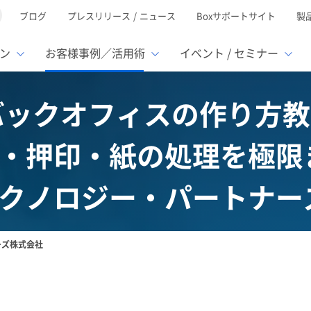
ブログ
プレスリリース / ニュース
Boxサポートサイト
製
ン
お客様事例／活用術
イベント / セミナー
ックオフィスの作り方教
とは
ューション
様活用事例
ミナーTOP
イベント・セミナーTOP
イベント・セ
の機能TOP
連携サービ
徴
で選ぶ
・押印・紙の処理を極限
nterprise
Box AI
Microsof
業種別
レージ容量無制限
500名
501名〜2,000名
リモートワーク対応
ed
xtract
Box Apps
Google
イルサーバー容量ひっ迫
情報の脱サイロ化
クノロジー・パートナー
ト削減
1名〜5,000名
5,001名〜
安全なファイル共有
oc Gen
Box Forms
Salesfor
ージェントの活用
業務の自動化
スの運用負担軽減
ペーパーレス化
ign
Box Automate
kintone
hield
Box Governance
エコソリ
推進
脱PPAP
ーズ株式会社
集
サムウェア対策
会議の効率化
漏洩の防止
AIの活用