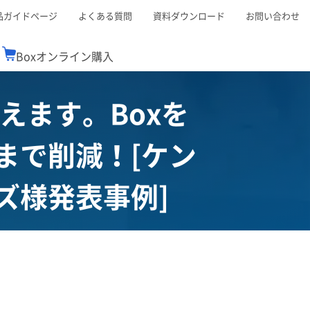
品ガイドページ
よくある質問
資料ダウンロード
お問い合わせ
Boxオンライン購入
えます。Boxを
ミナーレポート
Boxが選ばれる理由
コンサルティング
シーン別活用術
スTOP
機能一覧表
Boxの価格
BJCCコミュニティ
Box製品セミナー
（次世代のシステムを考えるコミュニティ）
まで削減！[ケン
t連携
外部からの評価
クラウドストレージ
セキュリティ対策
連携
新しい働き方
リモートワーク
ズ様発表事例]
ce連携
連携
ューション