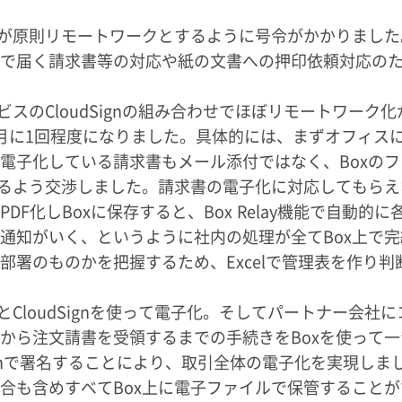
社員が原則リモートワークとするように号令がかかりまし
で届く請求書等の対応や紙の文書への押印依頼対応の
スのCloudSignの組み合わせでほぼリモートワーク化
月に1回程度になりました。具体的には、まずオフィス
電子化している請求書もメール添付ではなく、Boxのフ
れるよう交渉しました。請求書の電子化に対応してもらえ
化しBoxに保存すると、Box Relay機能で自動的に
通知がいく、というように社内の処理が全てBox上で完
署のものかを把握するため、Excelで管理表を作り判
CloudSignを使って電子化。そしてパートナー会社に
から注文請書を受領するまでの手続きをBoxを使って一
Signで署名することにより、取引全体の電子化を実現しま
合も含めすべてBox上に電子ファイルで保管することが