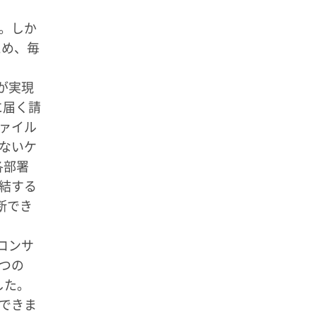
た。しか
ため、毎
が実現
に届く請
ァイル
ないケ
各部署
結する
断でき
コンサ
つの
した。
できま