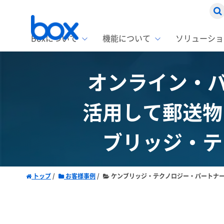
Boxについて
機能について
ソリューショ
オンライン・バ
Box
ソリ
お客
製品セ
Box
Boxの特
企業規模
活用して郵送物
Box E
課題別
スト
1名〜
Advanc
Box E
ファ
ブリッジ・テ
コス
2,00
Box D
AIエ
情シ
Box S
Box S
DXの
トップ
お客様事例
ケンブリッジ・テクノロジー・パートナ
ラン
情報