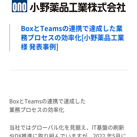
BoxとTeamsの連携で達成した業
務プロセスの効率化
[小野薬品工業
様 発表事例]
Box
と
Teams
の連携で達成した
業務プロセスの効率化
当社ではグローバル化を見据え、
IT
基盤の刷新
や
DX
推進に取り組んでいますが、
2022
年
5
月に