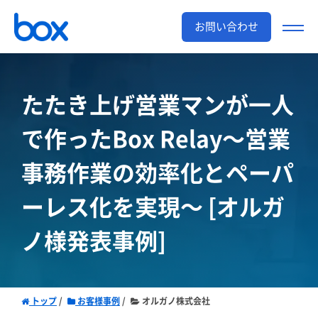
お問い合わせ
たたき上げ営業マンが一人
で作ったBox Relay
～営業
事務作業の効率化とペーパ
ーレス化を実現～
[オルガ
ノ様発表事例]
トップ
お客様事例
オルガノ株式会社