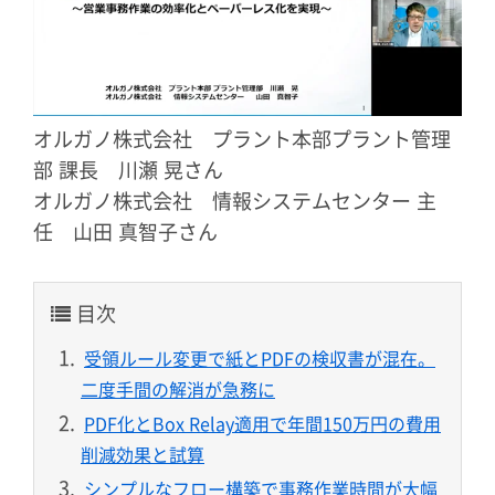
オルガノ株式会社 プラント本部プラント管理
部 課長 川瀬 晃さん
オルガノ株式会社 情報システムセンター 主
任 山田 真智子さん
目次
受領ルール変更で紙とPDFの検収書が混在。
二度手間の解消が急務に
PDF化とBox Relay適用で年間150万円の費用
削減効果と試算
シンプルなフロー構築で事務作業時間が大幅