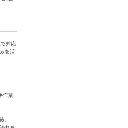
tで対応
xを活
手作業
後、
流れを