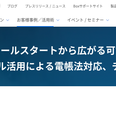
ブログ
プレスリリース / ニュース
Boxサポートサイト
製
ン
お客様事例／活用術
イベント / セミナー
とは
ューション
様活用事例
ミナーTOP
イベント・セミナーTOP
イベント・セ
の機能TOP
連携サービ
モールスタートから広がる可
徴
で選ぶ
nterprise
Box AI
Microsof
業種別
PI フル活用による電帳法対
レージ容量無制限
500名
501名〜2,000名
リモートワーク対応
ed
xtract
Box Apps
Google
イルサーバー容量ひっ迫
情報の脱サイロ化
ト削減
1名〜5,000名
5,001名〜
安全なファイル共有
oc Gen
Box Forms
Salesfor
ージェントの活用
業務の自動化
スの運用負担軽減
ペーパーレス化
ign
Box Automate
kintone
hield
Box Governance
エコソリ
推進
脱PPAP
集
サムウェア対策
会議の効率化
漏洩の防止
AIの活用