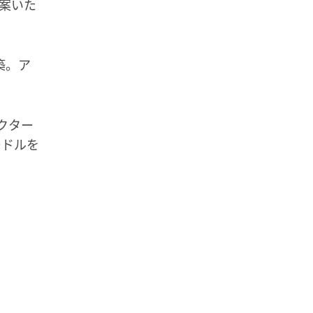
提案いた
築。ア
クター
ードルを