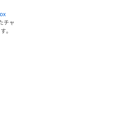
ox
たチャ
ます。