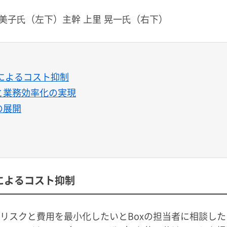
由美子⽒（左下）主幹 上里 晃一⽒（右下）
によるコスト抑制
と業務効率化の実現
の展開
によるコスト抑制
リスクと費用を最小化したいとBoxの担当者に相談した