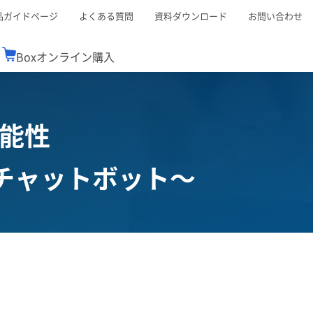
品ガイドページ
よくある質問
資料ダウンロード
お問い合わせ
Boxオンライン購入
ミナーレポート
Boxが選ばれる理由
コンサルティング
シーン別活用術
スTOP
機能一覧表
能性
Boxの価格
BJCCコミュニティ
Box製品セミナー
（次世代のシステムを考えるコミュニティ）
t連携
外部からの評価
クラウドストレージ
セキュリティ対策
応、チャットボット～
連携
新しい働き方
リモートワーク
ce連携
連携
ューション