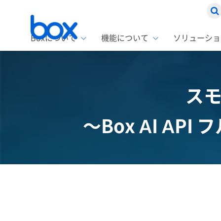
Boxについて
機能について
ソリューショ
Box
ソリ
お客
製品セ
Box
ス
Boxの特
企業規模
Box E
課題別
～Box AI A
スト
1名〜
Advanc
Box E
ファ
コス
2,00
Box D
AIエ
情シ
Box S
Box S
DXの
ラン
情報