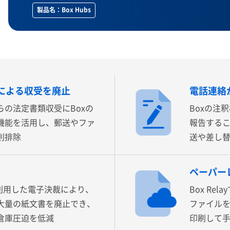
製品名：Box Hubs
による収受を廃止
電話連絡
らの法定書類収受にBoxの
Boxの注
機能を活用し、郵送やファ
報告する
則排除
送や差し
ペーパー
を利用した電子決裁により、
Box R
大量の紙文書を廃止でき、
ファイル
倉庫圧迫を低減
印刷して