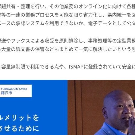
課題共有・整理を行い、その他業務のオンライン化に向けて各
書等の一連の業務プロセスを可能な限り省力化し、県内統一を
ベースの承認システムを利用できないか、電子データとして公
郵送やファクスによる収受を原則排除し、事務処理等の定型業
る大量の紙文書の保管などもまとめて一気に解決したいという
容量無制限で利用できる点や、ISMAPに登録されていて安全