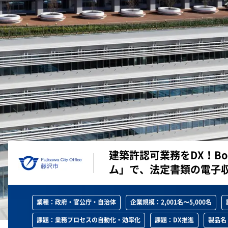
建築許認可業務をDX！B
ム」で、法定書類の電子
業種：政府・官公庁・自治体
企業規模：2,001名〜5,000名
課題：業務プロセスの自動化・効率化
課題：DX推進
製品名：