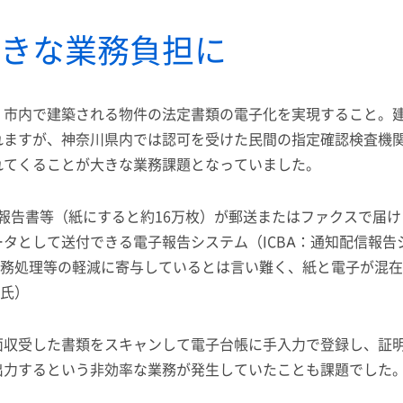
きな業務負担に
、市内で建築される物件の法定書類の電子化を実現すること。
ますが、神奈川県内では認可を受けた民間の指定確認検査機関
れてくることが大きな業務課題となっていました。
審査報告書等（紙にすると約16万枚）が郵送またはファクスで
タとして送付できる電子報告システム（ICBA：通知配信報
。事務処理等の軽減に寄与しているとは言い難く、紙と電子が混
祐氏）
面収受した書類をスキャンして電子台帳に手入力で登録し、証
出力するという非効率な業務が発生していたことも課題でした