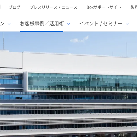
ブログ
プレスリリース / ニュース
Boxサポートサイト
製
ン
お客様事例／活用術
イベント / セミナー
とは
ューション
様活用事例
ミナーTOP
イベント・セミナーTOP
イベント・セ
の機能TOP
連携サービ
徴
で選ぶ
nterprise
Box AI
Microsof
業種別
レージ容量無制限
500名
501名〜2,000名
リモートワーク対応
ed
xtract
Box Apps
Google
イルサーバー容量ひっ迫
情報の脱サイロ化
ト削減
1名〜5,000名
5,001名〜
安全なファイル共有
oc Gen
Box Forms
Salesfor
ージェントの活用
業務の自動化
スの運用負担軽減
ペーパーレス化
ign
Box Automate
kintone
hield
Box Governance
エコソリ
推進
脱PPAP
集
サムウェア対策
会議の効率化
漏洩の防止
AIの活用