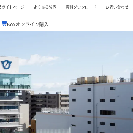
品ガイドページ
よくある質問
資料ダウンロード
お問い合わせ
Boxオンライン購入
ミナーレポート
Boxが選ばれる理由
コンサルティング
シーン別活用術
スTOP
機能一覧表
Boxの価格
BJCCコミュニティ
Box製品セミナー
（次世代のシステムを考えるコミュニティ）
t連携
外部からの評価
クラウドストレージ
セキュリティ対策
連携
新しい働き方
リモートワーク
ce連携
連携
ューション