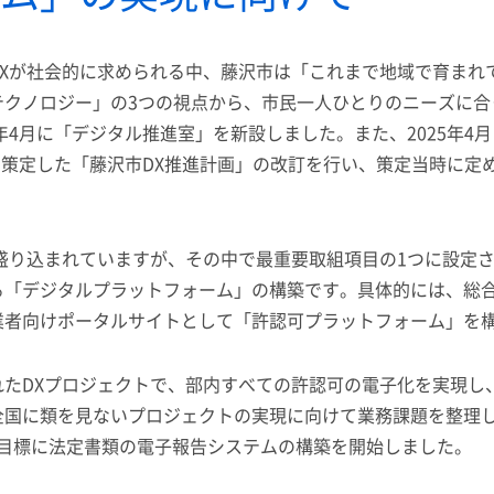
DXが社会的に求められる中、藤沢市は「これまで地域で育まれ
テクノロジー」の3つの視点から、市民一人ひとりのニーズに
年4月に「デジタル推進室」を新設しました。また、2025年
に策定した「藤沢市DX推進計画」の改訂を行い、策定当時に定
。
盛り込まれていますが、その中で最重要取組項目の1つに設定
る「デジタルプラットフォーム」の構築です。具体的には、総
業者向けポータルサイトとして「許認可プラットフォーム」を
れたDXプロジェクトで、部内すべての許認可の電子化を実現し
全国に類を見ないプロジェクトの実現に向けて業務課題を整理し
年を目標に法定書類の電子報告システムの構築を開始しました。