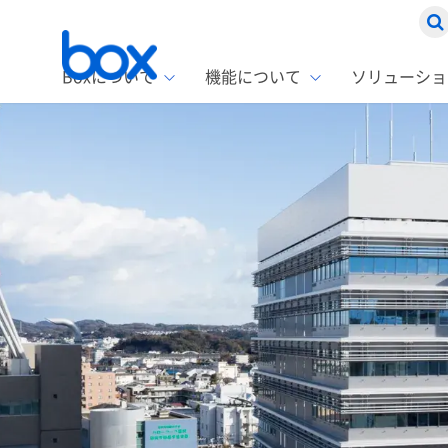
Boxについて
機能について
ソリューショ
Box
ソリ
お客
製品セ
Box
Boxの特
企業規模
Box E
課題別
スト
1名〜
Advanc
Box E
ファ
コス
2,00
Box D
AIエ
情シ
Box S
Box S
DXの
ラン
情報