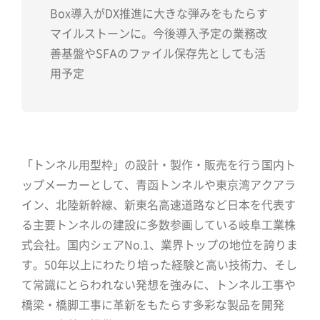
Box
導入が
DX
推進に大きな弾みをもたらす
マイルストーンに。今後導入予定の業務改
善基盤や
SFA
のファイル保存先としても活
用予定
「トンネル用型枠」の設計・製作・販売を行う国内ト
ップメーカーとして、青函トンネルや東京湾アクアラ
イン、北陸新幹線、新東名高速道路など日本を代表す
る主要トンネルの建設に多数参画している岐阜工業株
式会社。国内シェアNo.1、業界トップの地位を誇りま
す。50年以上にわたり培った経験と高い技術力、そし
て常識にとらわれない発想を強みに、トンネル工事や
橋梁・橋脚工事に革新をもたらす多彩な製品を開発