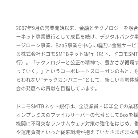
2007年9月の営業開始以来、金融とテクノロジーを融
ーネット専業銀行として成長を続け、デジタルバンク
ージローン事業、BaaS事業を中心に幅広い金融サービ
る株式会社ドコモSMTBネット銀行（以下、ドコモSM
行）。「テクノロジーと公正の精神で、豊かさが循環
っていく。」というコーポレートスローガンのもと、
らわれない“テックカンパニー”として、新しい金融体
会の発展への貢献を目指しています。
ドコモSMTBネット銀行は、全従業員・ほぼ全ての業
オンプレミスのファイルサーバーの代替としてBoxを
機関に不可欠なランサムウェア対策の強化をはじめ、
や運用負荷
といった従来環境が抱えていたさまざまな