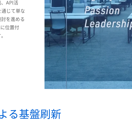
、API活
を通じて単な
検討を進める
核に位置付
す。
による基盤刷新