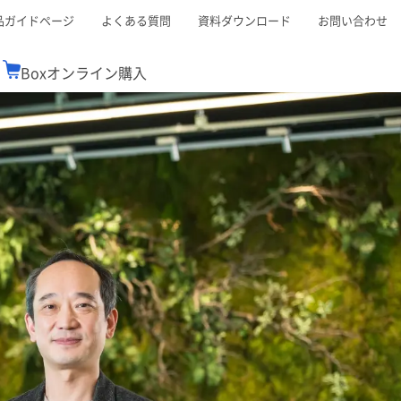
品ガイドページ
よくある質問
資料ダウンロード
お問い合わせ
Boxオンライン購入
ミナーレポート
Boxが選ばれる理由
コンサルティング
シーン別活用術
スTOP
機能一覧表
Boxの価格
BJCCコミュニティ
Box製品セミナー
（次世代のシステムを考えるコミュニティ）
t連携
外部からの評価
クラウドストレージ
セキュリティ対策
連携
新しい働き方
リモートワーク
ce連携
連携
ューション