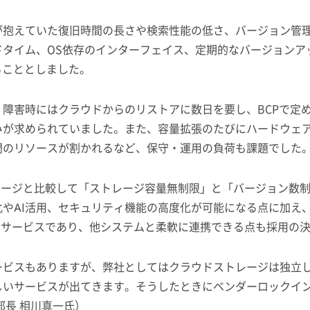
が抱えていた復旧時間の長さや検索性能の低さ、バージョン管
ドタイム、OS依存のインターフェイス、定期的なバージョンア
ることとしました。
障害時にはクラウドからのリストアに数日を要し、BCPで定
み
が求められていました。また、容量拡張のたびにハードウェ
門のリソースが割かれるなど、保守・運用の負荷も課題でした
レージと比較して「ストレージ容量無制限」と「バージョン数
やAI活用、セキュリティ機能の高度化が可能になる点に加え
たサービスであり、他システムと柔軟に連携できる点も採用の
ービスもありますが、弊社としてはクラウドストレージは独立
しいサービスが出てきます。そうしたときにベンダーロックイ
部長 相川真一氏）