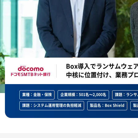
Box導入でランサムウェ
中核に位置付け、業務プ
業種：金融・保険
企業規模：501名〜2,000名
課題：ランサ
課題：システム運用管理の負担軽減
製品名：Box Shield
製