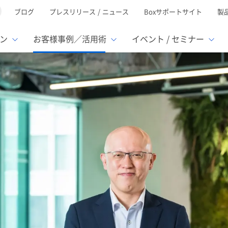
ブログ
プレスリリース / ニュース
Boxサポートサイト
製
ン
お客様事例／活用術
イベント / セミナー
とは
ューション
様活用事例
ミナーTOP
イベント・セミナーTOP
イベント・セ
の機能TOP
連携サービ
徴
で選ぶ
nterprise
Box AI
Microsof
業種別
レージ容量無制限
500名
501名〜2,000名
リモートワーク対応
ed
xtract
Box Apps
Google
イルサーバー容量ひっ迫
情報の脱サイロ化
ト削減
1名〜5,000名
5,001名〜
安全なファイル共有
oc Gen
Box Forms
Salesfor
ージェントの活用
業務の自動化
スの運用負担軽減
ペーパーレス化
ign
Box Automate
kintone
hield
Box Governance
エコソリ
推進
脱PPAP
集
サムウェア対策
会議の効率化
漏洩の防止
AIの活用