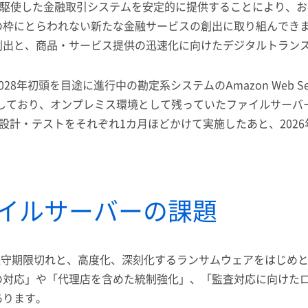
）を駆使した金融取引システムを安定的に提供することにより、
枠にとらわれない新たな金融サービスの創出に取り組んできま
創出と、商品・サービス提供の迅速化に向けたデジタルトラン
年初頭を目途に進行中の勘定系システムのAmazon Web S
移行を完了しており、オンプレミス環境として残っていたファイル
・設計・テストをそれぞれ1カ月ほどかけて実施したあと、2026
ァイルサーバーの課題
保守期限切れと、高度化、深刻化するランサムウェアをはじめ
の対応」や「代理店を含めた統制強化」、「監査対応に向けた
あります。