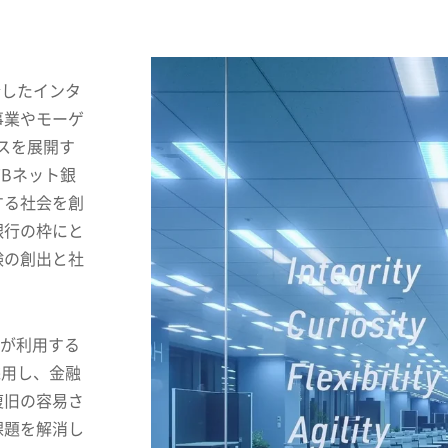
合したインタ
事業やモーゲ
スを展開す
TBネット銀
する社会を創
銀行の枠にと
験の創出と社
務が利用する
採用し、金融
復旧の容易さ
課題を解消し