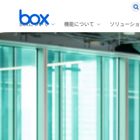
Boxについて
機能について
ソリューショ
Box
ソリ
お客
製品セ
Box
Boxの特
企業規模
Box E
課題別
スト
1名〜
Advanc
Box E
ファ
コス
2,00
Box D
AIエ
情シ
Box S
Box S
DXの
ラン
情報