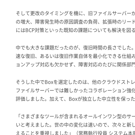
そして更改のタイミングを機に、旧ファイルサーバー
の増大、障害発生時の原因調査の負荷、拡張時のリー
にはBCP対策といった既知の課題についても解決を図
中でも大きな課題だったのが、復旧時間の長さでした。
速な復旧、あるいは
復旧作業自体を最小化できる仕組
ョンアップ対応も欠かせず、障害対応のたびに関係部
そうした中でBoxを選定したのは、他のクラウドスト
ファイルサーバーでは難しかったコラボレーション強化
評価しました。加えて、Boxが独立した中立性を保っ
「さまざまなツールが含まれるオールインワン型のサ
いと考えました。世の中の変化は速いので、次々と新
えることを重視しました」（常務執行役員 システム本