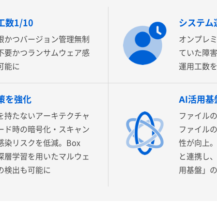
数1/10
システム運
限かつバージョン管理無制
オンプレ
不要かつランサムウェア感
ていた障
可能に
運用工数
策を強化
AI活用
を持たないアーキテクチャ
ファイル
ード時の暗号化・スキャン
ファイルの
染リスクを低減。Box
性が向上。
出で深層学習を用いたマルウェ
と連携し、
の検出も可能に
用基盤」