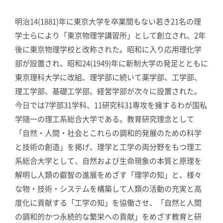
明治14(1881)年に東京大学を卒業間もない若き21名の理
学士らにより「東京物理学講習所」として創立され、2年
後に東京物理学校と改称された。昭和に入り応用理化学
部が設置され、昭和24(1949)年に新制大学の発足とともに
東京理科大学に改組、理学部に続いて薬学部、工学部、
理工学部、基礎工学部、経営学部が次々に設置された。
今日では7学部31学科、11研究科31専攻を擁するわが国私
学随一の理工系総合大学である。教育研究理念として
「自然・人間・社会とこれらの調和的発展のための科学
と技術の創造」を掲げ、理学と工学の両分野をもつ理工
系総合大学として、自然および生命現象の本質と原理を
解明し人類の叡智の進展をめざす「理学の知」と、様々
な物・技術・システムを構築して人類の活動の充実と高
度化に貢献する「工学の知」を協働させ、「自然と人間
の調和的かつ永続的な繁栄への貢献」をめざす教育と研