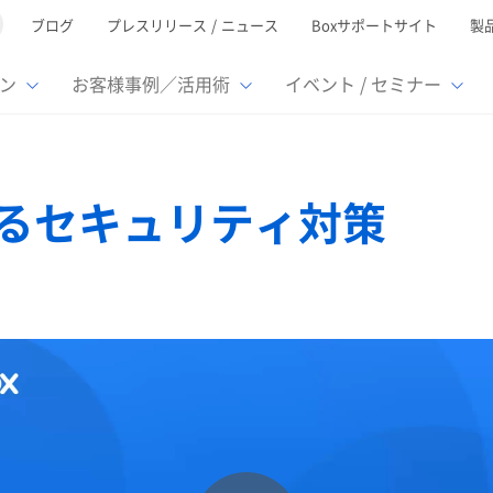
ブログ
プレスリリース / ニュース
Boxサポートサイト
製
ン
お客様事例／活用術
イベント / セミナー
とは
ューション
様活用事例
ミナーTOP
イベント・セミナーTOP
イベント・セ
の機能TOP
連携サービ
きるセキュリティ対策
徴
で選ぶ
nterprise
Box AI
Microsof
業種別
レージ容量無制限
500名
501名〜2,000名
リモートワーク対応
ed
xtract
Box Apps
Google
イルサーバー容量ひっ迫
情報の脱サイロ化
ト削減
1名〜5,000名
5,001名〜
安全なファイル共有
oc Gen
Box Forms
Salesfor
ージェントの活用
業務の自動化
スの運用負担軽減
ペーパーレス化
ign
Box Automate
kintone
hield
Box Governance
エコソリ
推進
脱PPAP
集
サムウェア対策
会議の効率化
漏洩の防止
AIの活用