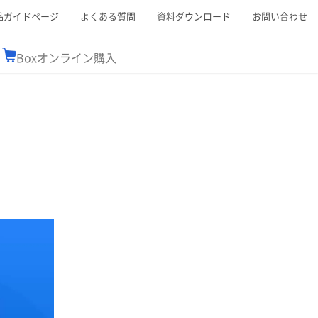
品ガイドページ
よくある質問
資料ダウンロード
お問い合わせ
Boxオンライン購入
ミナーレポート
Boxが選ばれる理由
コンサルティング
シーン別活用術
スTOP
機能一覧表
Boxの価格
BJCCコミュニティ
Box製品セミナー
（次世代のシステムを考えるコミュニティ）
t連携
外部からの評価
クラウドストレージ
セキュリティ対策
連携
新しい働き方
リモートワーク
ce連携
連携
ューション