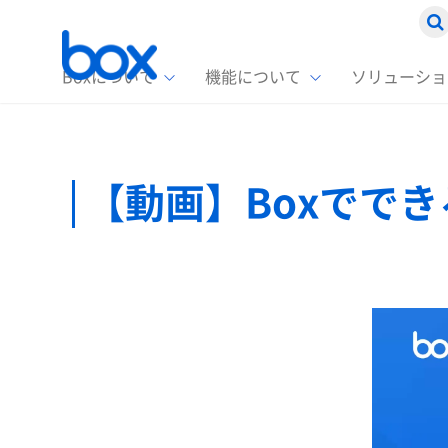
Boxについて
機能について
ソリューショ
Box
ソリ
お客
製品セ
Box
【動画】Boxでで
Boxの特
企業規模
Box E
課題別
スト
1名〜
Advanc
Box E
ファ
コス
2,00
Box D
AIエ
情シ
Box S
Box S
DXの
ラン
情報