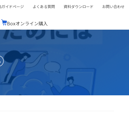
品ガイドページ
よくある質問
資料ダウンロード
お問い合わせ
Boxオンライン購入
ミナーレポート
Boxが選ばれる理由
コンサルティング
シーン別活用術
スTOP
機能一覧表
Boxの価格
BJCCコミュニティ
④
Box製品セミナー
（次世代のシステムを考えるコミュニティ）
t連携
外部からの評価
クラウドストレージ
セキュリティ対策
連携
新しい働き方
リモートワーク
rce連携
連携
ューション