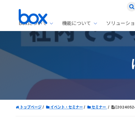
Boxについて
機能について
ソリューショ
Box
ソリ
お客
製品セ
Box
Boxの特
企業規模
Box E
課題別
Advanc
スト
1名〜
Box E
ファ
コス
2,00
Box 
AIエ
Box S
情シ
Box S
DXの
トップページ
イベント・セミナー
セミナー
[202405
ラン
情報