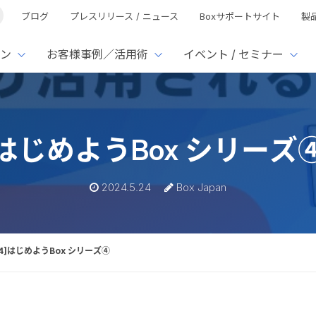
ブログ
プレスリリース / ニュース
Boxサポートサイト
製
ン
お客様事例／活用術
イベント / セミナー
とは
ューション
様活用事例
ミナーTOP
イベント・セミナーTOP
イベント・セ
の機能TOP
連携サービ
はじめようBox シリーズ
徴
で選ぶ
nterprise
Box AI
Microsof
業種別
ed
レージ容量無制限
500名
501名〜2,000名
リモートワーク対応
xtract
Box Apps
Google
2024.5.24
Box Japan
イルサーバー容量ひっ迫
情報の脱サイロ化
ト削減
1名〜5,000名
5,001名〜
安全なファイル共有
Doc Gen
Box Forms
Salesfo
ージェントの活用
業務の自動化
ign
Box Automate
スの運用負担軽減
ペーパーレス化
kintone
hield
Box Governance
エコソリ
推進
脱PPAP
24]はじめようBox シリーズ④
集
サムウェア対策
会議の効率化
漏洩の防止
AIの活用