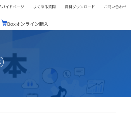
品ガイドページ
よくある質問
資料ダウンロード
お問い合わせ
Boxオンライン購入
ミナーレポート
Boxが選ばれる理由
コンサルティング
シーン別活用術
スTOP
機能一覧表
Boxの価格
BJCCコミュニティ
③
Box製品セミナー
（次世代のシステムを考えるコミュニティ）
t連携
外部からの評価
クラウドストレージ
セキュリティ対策
連携
新しい働き方
リモートワーク
rce連携
連携
ューション