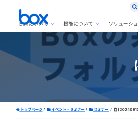
Boxについて
機能について
ソリューショ
Box
ソリ
お客
製品セ
Box
Boxの特
企業規模
Box E
課題別
Advanc
スト
1名〜
Box E
ファ
コス
2,00
Box 
AIエ
Box S
情シ
Box S
DXの
トップページ
イベント・セミナー
セミナー
[202409
ラン
情報