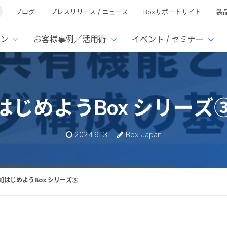
ブログ
プレスリリース / ニュース
Boxサポートサイト
製
ン
お客様事例／活用術
イベント / セミナー
とは
ューション
様活用事例
ミナーTOP
イベント・セミナーTOP
イベント・セ
の機能TOP
連携サービ
はじめようBox シリーズ
徴
で選ぶ
nterprise
Box AI
Microsof
業種別
ed
レージ容量無制限
500名
501名〜2,000名
リモートワーク対応
xtract
Box Apps
Google
2024.9.13
Box Japan
イルサーバー容量ひっ迫
情報の脱サイロ化
ト削減
1名〜5,000名
5,001名〜
安全なファイル共有
Doc Gen
Box Forms
Salesfo
ージェントの活用
業務の自動化
ign
Box Automate
スの運用負担軽減
ペーパーレス化
kintone
hield
Box Governance
エコソリ
推進
脱PPAP
13]はじめようBox シリーズ③
集
サムウェア対策
会議の効率化
漏洩の防止
AIの活用