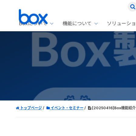
Boxについて
機能について
ソリューショ
Box
ソリ
お客
製品セ
Box
Boxの特
企業規模
Box E
課題別
Advanc
スト
1名〜
Box E
ファ
コス
2,00
Box 
AIエ
Box S
情シ
Box S
DXの
トップページ
イベント・セミナー
[20250416]Box機能紹介
ラン
情報