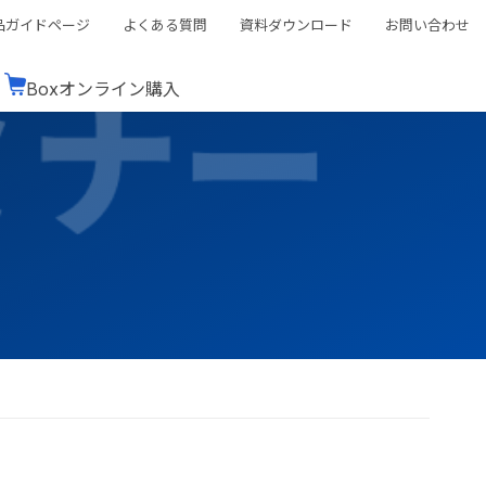
品ガイドページ
よくある質問
資料ダウンロード
お問い合わせ
Boxオンライン購入
ミナーレポート
Boxが選ばれる理由
コンサルティング
シーン別活用術
スTOP
機能一覧表
Boxの価格
BJCCコミュニティ
Box製品セミナー
（次世代のシステムを考えるコミュニティ）
t連携
外部からの評価
クラウドストレージ
セキュリティ対策
連携
新しい働き方
リモートワーク
rce連携
連携
ューション