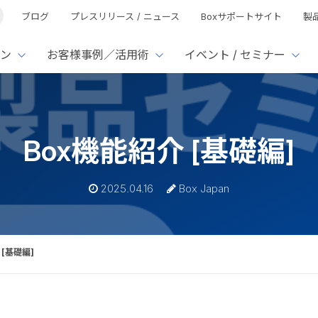
ブログ
プレスリリース / ニュース
Boxサポートサイト
製
ン
お客様事例／活用術
イベント / セミナー
とは
ューション
様活用事例
ミナーTOP
イベント・セミナーTOP
イベント・セ
の機能TOP
連携サービ
Box機能紹介 [基礎編]
徴
で選ぶ
nterprise
Box AI
Microsof
業種別
ed
レージ容量無制限
500名
501名〜2,000名
リモートワーク対応
xtract
Box Apps
Google
2025.04.16
Box Japan
イルサーバー容量ひっ迫
情報の脱サイロ化
ト削減
1名〜5,000名
5,001名〜
安全なファイル共有
Doc Gen
Box Forms
Salesfo
ージェントの活用
業務の自動化
ign
Box Automate
スの運用負担軽減
ペーパーレス化
kintone
hield
Box Governance
エコソリ
推進
脱PPAP
 [基礎編]
集
サムウェア対策
会議の効率化
漏洩の防止
AIの活用