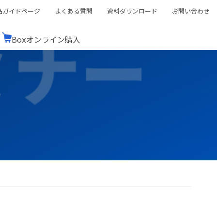
品ガイドページ
よくある質問
資料ダウンロード
お問い合わせ
Boxオンライン購入
ミナーレポート
Boxが選ばれる理由
コンサルティング
シーン別活用術
スTOP
機能一覧表
Boxの価格
BJCCコミュニティ
Box製品セミナー
（次世代のシステムを考えるコミュニティ）
t連携
外部からの評価
クラウドストレージ
セキュリティ対策
連携
新しい働き方
リモートワーク
rce連携
連携
ューション