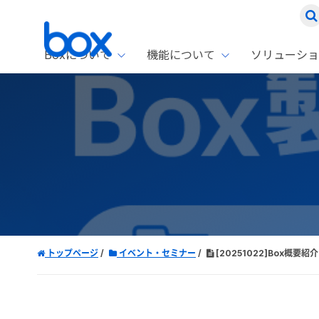
Boxについて
機能について
ソリューショ
Box
ソリ
お客
製品セ
Box
Boxの特
企業規模
Box E
課題別
Advanc
スト
1名〜
Box E
ファ
コス
2,00
Box 
AIエ
Box S
情シ
Box S
DXの
トップページ
イベント・セミナー
[20251022]Box概要紹介
ラン
情報