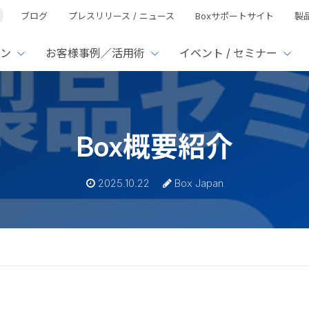
ブログ
プレスリリース / ニュース
Boxサポートサイト
製
ン
お客様事例／活用術
イベント / セミナー
とは
ューション
様活用事例
ミナーTOP
イベント・セミナーTOP
イベント・セ
の機能TOP
連携サービ
Box概要紹介
徴
で選ぶ
nterprise
Box AI
Microsof
業種別
ed
レージ容量無制限
500名
501名〜2,000名
リモートワーク対応
xtract
Box Apps
Google
2025.10.22
Box Japan
イルサーバー容量ひっ迫
情報の脱サイロ化
ト削減
1名〜5,000名
5,001名〜
安全なファイル共有
Doc Gen
Box Forms
Salesfo
ージェントの活用
業務の自動化
ign
Box Automate
スの運用負担軽減
ペーパーレス化
kintone
hield
Box Governance
エコソリ
推進
脱PPAP
集
サムウェア対策
会議の効率化
漏洩の防止
AIの活用