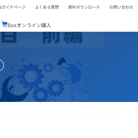
品ガイドページ
よくある質問
資料ダウンロード
お問い合わせ
Boxオンライン購入
ミナーレポート
Boxが選ばれる理由
コンサルティング
シーン別活用術
スTOP
機能一覧表
Boxの価格
BJCCコミュニティ
①
Box製品セミナー
（次世代のシステムを考えるコミュニティ）
t連携
外部からの評価
クラウドストレージ
セキュリティ対策
連携
新しい働き方
リモートワーク
rce連携
連携
ューション