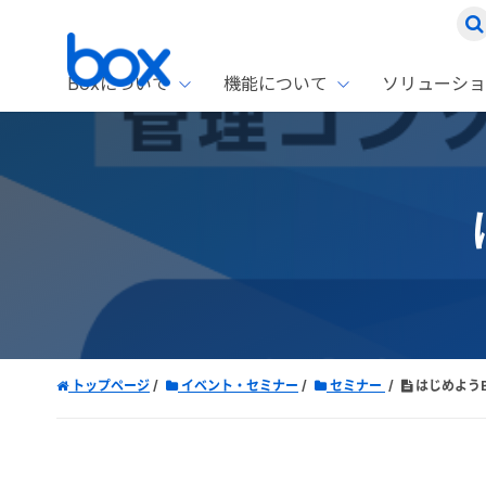
Boxについて
機能について
ソリューショ
Box
ソリ
お客
製品セ
Box
Boxの特
企業規模
Box E
課題別
Advanc
スト
1名〜
Box E
ファ
コス
2,00
Box 
AIエ
Box S
情シ
Box S
DXの
トップページ
イベント・セミナー
セミナー
はじめようB
ラン
情報