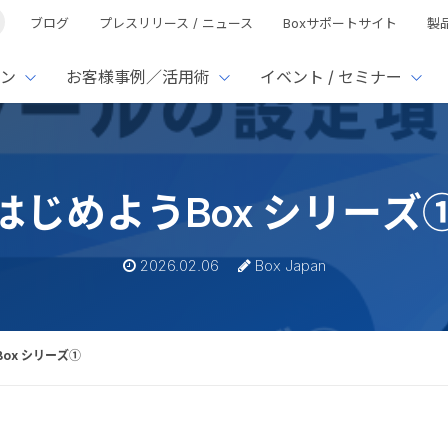
ブログ
プレスリリース / ニュース
Boxサポートサイト
製
ン
お客様事例／活用術
イベント / セミナー
とは
ューション
様活用事例
ミナーTOP
イベント・セミナーTOP
イベント・セ
の機能TOP
連携サービ
はじめようBox シリーズ
徴
で選ぶ
nterprise
Box AI
Microsof
業種別
ed
レージ容量無制限
500名
501名〜2,000名
リモートワーク対応
xtract
Box Apps
Google
2026.02.06
Box Japan
イルサーバー容量ひっ迫
情報の脱サイロ化
ト削減
1名〜5,000名
5,001名〜
安全なファイル共有
Doc Gen
Box Forms
Salesfo
ージェントの活用
業務の自動化
ign
Box Automate
スの運用負担軽減
ペーパーレス化
kintone
hield
Box Governance
エコソリ
推進
脱PPAP
ox シリーズ①
集
サムウェア対策
会議の効率化
漏洩の防止
AIの活用