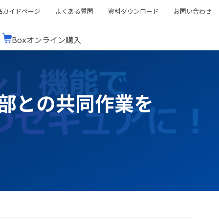
品ガイドページ
よくある質問
資料ダウンロード
お問い合わせ
Boxオンライン購入
ミナーレポート
Boxが選ばれる理由
コンサルティング
シーン別活用術
スTOP
機能一覧表
Boxの価格
BJCCコミュニティ
外部との共同作業を
Box製品セミナー
（次世代のシステムを考えるコミュニティ）
t連携
外部からの評価
クラウドストレージ
セキュリティ対策
連携
新しい働き方
リモートワーク
rce連携
連携
ューション