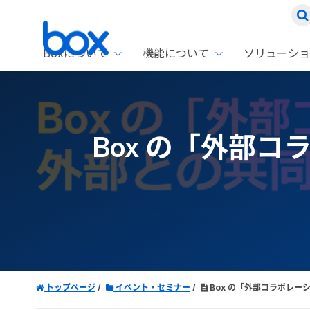
Boxについて
機能について
ソリューショ
Box
ソリ
お客
製品セ
Box
Box の「外部
Boxの特
企業規模
Box E
課題別
Advanc
スト
1名〜
Box E
ファ
コス
2,00
Box 
AIエ
Box S
情シ
Box S
DXの
ラン
トップページ
イベント・セミナー
Box の「外部コラボレ
情報