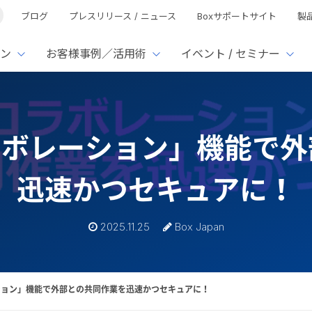
ブログ
プレスリリース / ニュース
Boxサポートサイト
製
ン
お客様事例／活用術
イベント / セミナー
とは
ューション
様活用事例
ミナーTOP
イベント・セミナーTOP
イベント・セ
の機能TOP
連携サービ
コラボレーション」機能で
徴
で選ぶ
nterprise
Box AI
Microsof
業種別
ed
レージ容量無制限
500名
501名〜2,000名
リモートワーク対応
xtract
Box Apps
Google
迅速かつセキュアに！
イルサーバー容量ひっ迫
情報の脱サイロ化
ト削減
1名〜5,000名
5,001名〜
安全なファイル共有
Doc Gen
Box Forms
Salesfo
ージェントの活用
業務の自動化
ign
Box Automate
スの運用負担軽減
ペーパーレス化
kintone
2025.11.25
Box Japan
hield
Box Governance
エコソリ
推進
脱PPAP
集
サムウェア対策
会議の効率化
ーション」機能で外部との共同作業を迅速かつセキュアに！
漏洩の防止
AIの活用