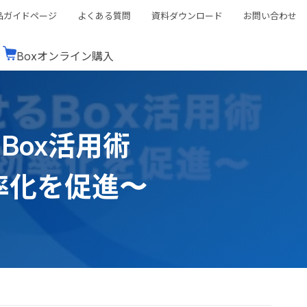
品ガイドページ
よくある質問
資料ダウンロード
お問い合わせ
Boxオンライン購入
ミナーレポート
Boxが選ばれる理由
コンサルティング
シーン別活用術
スTOP
機能一覧表
Boxの価格
BJCCコミュニティ
Box活用術
Box製品セミナー
（次世代のシステムを考えるコミュニティ）
t連携
外部からの評価
クラウドストレージ
セキュリティ対策
連携
率化を促進〜
新しい働き方
リモートワーク
rce連携
連携
ューション