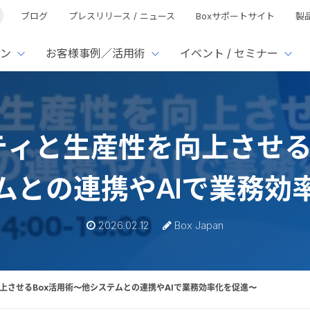
ブログ
プレスリリース / ニュース
Boxサポートサイト
製
ン
お客様事例／活用術
イベント / セミナー
とは
ューション
様活用事例
ミナーTOP
イベント・セミナーTOP
イベント・セ
の機能TOP
連携サービ
ィと生産性を向上させる
徴
で選ぶ
nterprise
Box AI
Microsof
業種別
ed
レージ容量無制限
500名
501名〜2,000名
リモートワーク対応
xtract
Box Apps
Google
ムとの連携やAIで業務効
イルサーバー容量ひっ迫
情報の脱サイロ化
ト削減
1名〜5,000名
5,001名〜
安全なファイル共有
Doc Gen
Box Forms
Salesfo
ージェントの活用
業務の自動化
ign
Box Automate
スの運用負担軽減
ペーパーレス化
kintone
2026.02.12
Box Japan
hield
Box Governance
エコソリ
推進
脱PPAP
集
サムウェア対策
会議の効率化
上させるBox活用術〜他システムとの連携やAIで業務効率化を促進〜
漏洩の防止
AIの活用