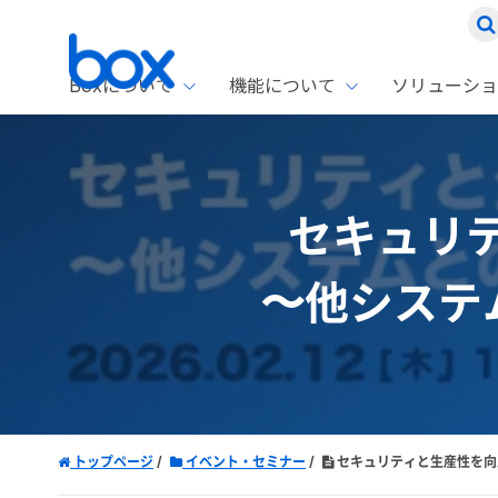
Boxについて
機能について
ソリューショ
Box
ソリ
お客
製品セ
Box
セキュリテ
Boxの特
企業規模
Box E
課題別
Advanc
スト
1名〜
Box E
〜他システ
ファ
コス
2,00
Box 
AIエ
Box S
情シ
Box S
DXの
ラン
トップページ
イベント・セミナー
セキュリティと生産性を向
情報