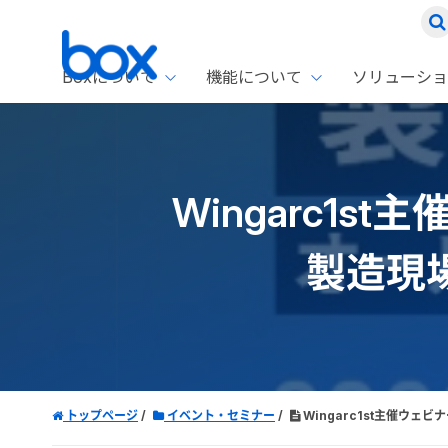
Boxについて
機能について
ソリューショ
Box
ソリ
お客
製品セ
Box
Wingarc1
Boxの特
企業規模
Box E
課題別
Advanc
スト
1名〜
Box E
製造現
ファ
コス
2,00
Box 
AIエ
Box S
情シ
Box S
DXの
ラン
トップページ
イベント・セミナー
Wingarc1st主催ウ
情報