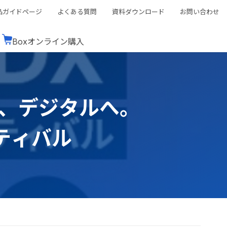
品ガイドページ
よくある質問
資料ダウンロード
お問い合わせ
Boxオンライン購入
ミナーレポート
Boxが選ばれる理由
コンサルティング
シーン別活用術
スTOP
機能一覧表
Boxの価格
BJCCコミュニティ
場を、デジタルへ。
Box製品セミナー
（次世代のシステムを考えるコミュニティ）
t連携
外部からの評価
クラウドストレージ
セキュリティ対策
連携
ティバル
新しい働き方
リモートワーク
rce連携
連携
ューション