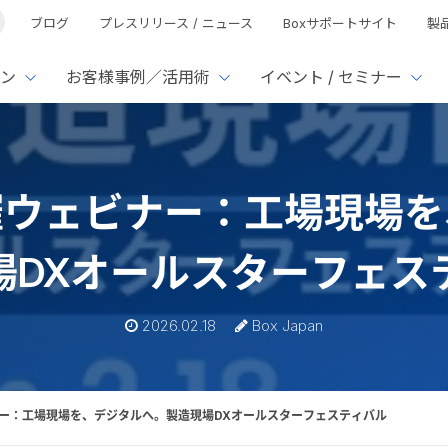
ブログ
プレスリリース / ニュース
Boxサポートサイト
製
ン
お客様事例／活用術
イベント / セミナー
とは
ューション
様活用事例
ミナーTOP
イベント・セミナーTOP
イベント・セ
の機能TOP
連携サービ
st主催ウェビナー：工場現
徴
で選ぶ
nterprise
Box AI
Microsof
業種別
ed
レージ容量無制限
500名
501名〜2,000名
リモートワーク対応
xtract
Box Apps
Google
場DXオールスターフェス
イルサーバー容量ひっ迫
情報の脱サイロ化
ト削減
1名〜5,000名
5,001名〜
安全なファイル共有
Doc Gen
Box Forms
Salesfo
ージェントの活用
業務の自動化
ign
Box Automate
スの運用負担軽減
ペーパーレス化
kintone
2026.02.18
Box Japan
hield
Box Governance
エコソリ
推進
脱PPAP
集
サムウェア対策
会議の効率化
ェビナー：工場現場を、デジタルへ。製造現場DXオールスターフェスティバル
漏洩の防止
AIの活用