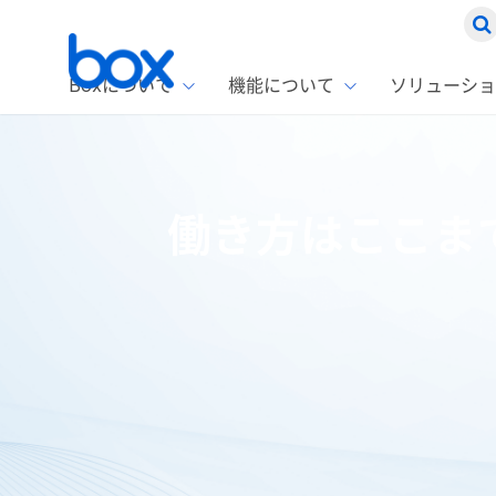
Boxについて
機能について
ソリューショ
Box
ソリ
お客
製品セ
Box
働き方はここま
Boxの特
企業規模
Box E
課題別
Advanc
スト
1名〜
Box E
ファ
コス
2,00
Box 
AIエ
Box S
情シ
Box S
DXの
ホーム
ブログ
コラム
働き方はここまで自由になる！～B
ラン
情報