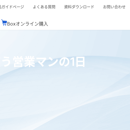
品ガイドページ
よくある質問
資料ダウンロード
お問い合わせ
Boxオンライン購入
ミナーレポート
Boxが選ばれる理由
コンサルティング
シーン別活用術
スTOP
機能一覧表
Boxの価格
BJCCコミュニティ
う営業マンの1日
Box製品セミナー
（次世代のシステムを考えるコミュニティ）
t連携
外部からの評価
クラウドストレージ
セキュリティ対策
連携
新しい働き方
リモートワーク
rce連携
連携
ューション