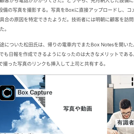
顧客から電話がかかってきた。どうやら、先月納入した設備に
きている設備の写真を撮影する。写真をBoxに直接アップロードし
具合の原因を特定できたようだ。技術者には明朝に顧客を訪問
た。
についた松田氏は、帰りの電車内でまたBox Notesを開
、どこでも日報を作成できるようになったのは大きなメリットで
ureで撮った写真のリンクも挿入して上司と共有する。