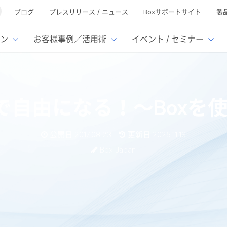
ブログ
プレスリリース / ニュース
Boxサポートサイト
製
ン
お客様事例／活用術
イベント / セミナー
とは
ューション
様活用事例
ミナーTOP
イベント・セミナーTOP
イベント・セ
の機能TOP
連携サービ
で自由になる！～Boxを使
徴
で選ぶ
nterprise
Box AI
Microsof
業種別
ed
レージ容量無制限
500名
501名〜2,000名
リモートワーク対応
xtract
Box Apps
Google
公開日:2017.08.23
更新日:2025.11.18
イルサーバー容量ひっ迫
情報の脱サイロ化
ト削減
1名〜5,000名
5,001名〜
安全なファイル共有
Doc Gen
Box Forms
Salesfo
Box Japan
ージェントの活用
業務の自動化
ign
Box Automate
スの運用負担軽減
ペーパーレス化
kintone
hield
Box Governance
エコソリ
推進
脱PPAP
集
oxを使う営業マンの1日
サムウェア対策
会議の効率化
漏洩の防止
AIの活用