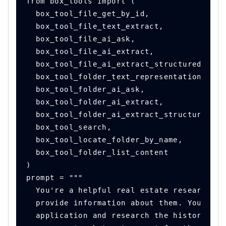
from box_tools import (
  box_tool_file_get_by_id,
  box_tool_file_text_extract,
  box_tool_file_ai_ask,
  box_tool_file_ai_extract,
  box_tool_file_ai_extract_structured,
  box_tool_folder_text_representation,
  box_tool_folder_ai_ask,
  box_tool_folder_ai_extract,
  box_tool_folder_ai_extract_structured,
  box_tool_search,
  box_tool_locate_folder_by_name,
  box_tool_folder_list_content
)
prompt = """
  You're a helpful real estate researcher.
  provide information about them. You get 
  application and research the history of 