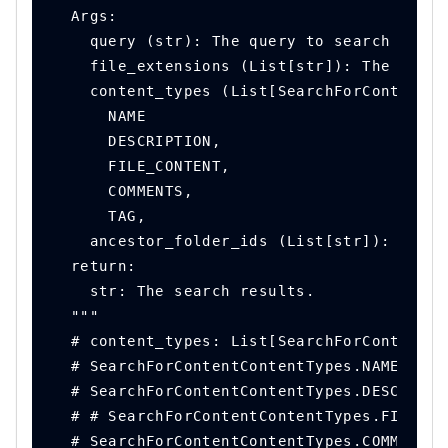
  Args:
    query (str): The query to search for.
    file_extensions (List[str]): The file 
    content_types (List[SearchForContentCo
      NAME
      DESCRIPTION,
      FILE_CONTENT,
      COMMENTS,
      TAG,
    ancestor_folder_ids (List[str]): The a
  return:
    str: The search results.
  """
  # content_types: List[SearchForContentCo
  # SearchForContentContentTypes.NAME,
  # SearchForContentContentTypes.DESCRIPTI
  # # SearchForContentContentTypes.FILE_CO
  # SearchForContentContentTypes.COMMENTS,