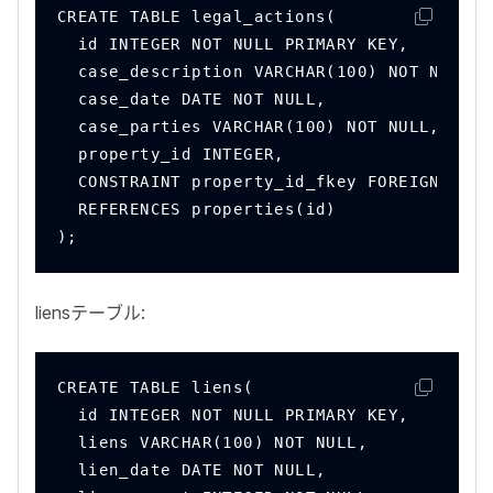
CREATE TABLE legal_actions(
  id INTEGER NOT NULL PRIMARY KEY,
  case_description VARCHAR(100) NOT NULL,
  case_date DATE NOT NULL,
  case_parties VARCHAR(100) NOT NULL,
  property_id INTEGER,
  CONSTRAINT property_id_fkey FOREIGN KEY(
  REFERENCES properties(id)
);
liens
テーブル:
CREATE TABLE liens(
  id INTEGER NOT NULL PRIMARY KEY,
  liens VARCHAR(100) NOT NULL,
  lien_date DATE NOT NULL,