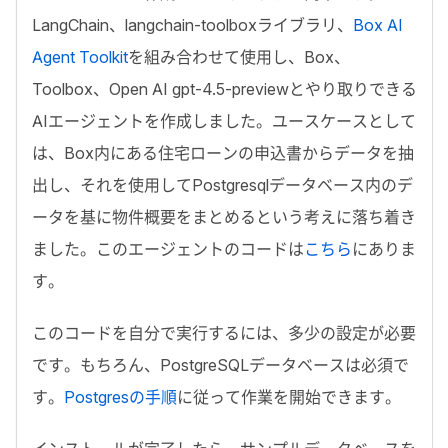
LangChain
、
langchain-toolbox
ライブラリ、
Box AI
Agent Toolkit
を組み合わせて使用し、
Box
、
Toolbox
、
Open AI gpt-4.5-preview
とやり取りできる
AI
エージェントを作成しました。ユースケースとして
は、
Box
内にある住宅ローンの申込書からデータを抽
出し、それを使用して
Postgresql
データベース内のデ
ータを基に物件概要をまとめるという考えに落ち着き
ました。このエージェントのコードは
こちら
にありま
す。
このコードを自分で実行するには、多少の設定が必要
です。もちろん、
PostgreSQL
データベースは必須で
す。
Postgres
の手順
に従って作業を開始できます。