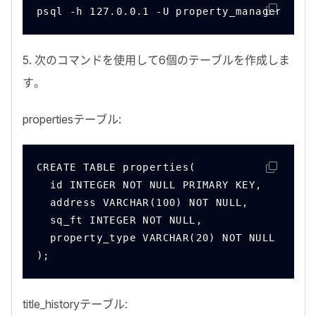
psql -h 127.0.0.1 -U property_manager -d p
5
. 次のコマンドを使用して
6
個のテーブルを作成しま
す。
properties
テーブル:
CREATE TABLE properties(
  id INTEGER NOT NULL PRIMARY KEY,
  address VARCHAR(100) NOT NULL,
  sq_ft INTEGER NOT NULL,
  property_type VARCHAR(20) NOT NULL
);
title_history
テーブル: