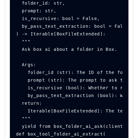
  folder_id: str,
  prompt: str,
  is_recursive: bool = False,
  by_pass_text_extraction: bool = False,
) -> Iterable[BoxFileExtended]:
  """
  Ask box ai about a folder in Box.
  Args:
    folder_id (str): The ID of the folder 
    prompt (str): The prompt to ask the AI
    is_recursive (bool): Whether to read t
    by_pass_text_extraction (bool): Whethe
  return:
    Iterable[BoxFileExtended]: The text co
  """
  yield from box_folder_ai_ask(client=clie
def box_tool_folder_ai_extract(