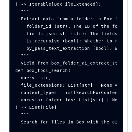
) -> Iterable[BoxFileExtended]:
  """
  Extract data from a folder in Box from a
    folder_id (str): The ID of the folder 
    fields_json_str (str): The fields to e
    is_recursive (bool): Whether to read t
    by_pass_text_extraction (bool): Whethe
  """
  yield from box_folder_ai_extract_structu
def box_tool_search(
  query: str,
  file_extensions: List[str] | None = None
  content_types: List[SearchForContentCont
  ancestor_folder_ids: List[str] | None = 
) -> List[File]:
  """
  Search for files in Box with the given q