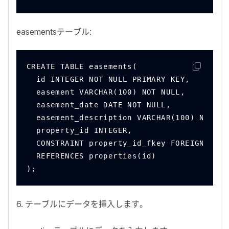
easements
テーブル:
CREATE TABLE easements(
  id INTEGER NOT NULL PRIMARY KEY,
  easement VARCHAR(100) NOT NULL,
  easement_date DATE NOT NULL,
  easement_description VARCHAR(100) NOT NU
  property_id INTEGER,
  CONSTRAINT property_id_fkey FOREIGN KEY(
  REFERENCES properties(id)
);
6
. テーブルにデータを挿入します。