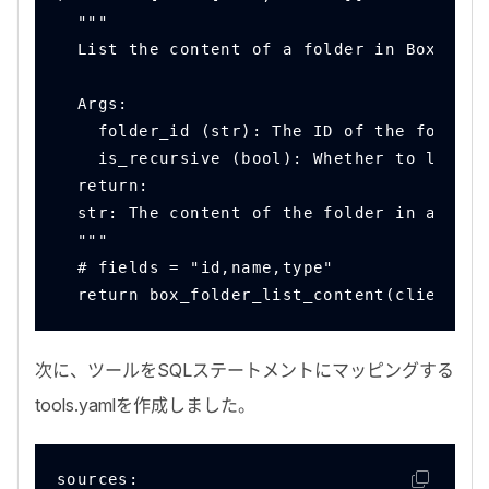
  """
  List the content of a folder in Box by i
  Args:
    folder_id (str): The ID of the folder 
    is_recursive (bool): Whether to list t
  return:
  str: The content of the folder in a json
  """
  # fields = "id,name,type"
  return box_folder_list_content(client=cl
次に、ツールを
SQL
ステートメントにマッピングする
tools.yaml
を作成しました。
sources: