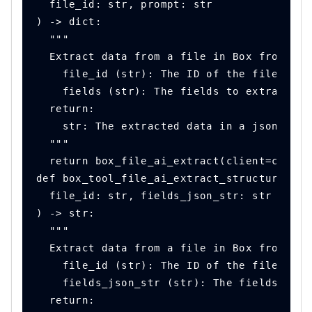
  file_id: str, prompt: str
) -> dict:
  """
  Extract data from a file in Box from a s
    file_id (str): The ID of the file to r
    fields (str): The fields to extract fr
  return:
    str: The extracted data in a json stri
  """
  return box_file_ai_extract(client=client
def box_tool_file_ai_extract_structured(
  file_id: str, fields_json_str: str
) -> str:
  """
  Extract data from a file in Box from a j
    file_id (str): The ID of the file to r
    fields_json_str (str): The fields to e
  return: