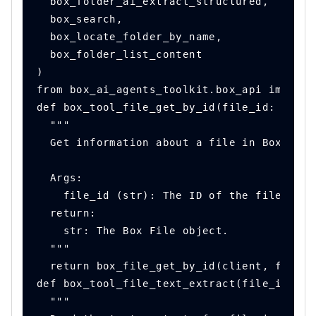
  box_folder_ai_extract_structured,
  box_search,
  box_locate_folder_by_name,
  box_folder_list_content
)
from box_ai_agents_toolkit.box_api import 
def box_tool_file_get_by_id(file_id: str) 
  """
  Get information about a file in Box by i
  Args:
    file_id (str): The ID of the file to r
  return:
    str: The Box File object.
  """
  return box_file_get_by_id(client, file_i
def box_tool_file_text_extract(file_id: st
  """