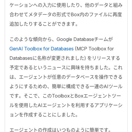
ケーションへの入力に使用したり、他のデータと組み
合わせてメタデータの形式で
Box
内のファイルに再度
追加したりすることができます。
このような傾向から、
Google Database
チームが
GenAI Toolbox for Databases
(
MCP Toolbox for
Databases
に名称が変更されました) をリリースする
予定であるというニュースに興味を持ちました。これ
は、エージェントが任意のデータベースを操作できる
ようにするための、簡単に構成できる一連の
AI
ツール
です。そこで、この
Toolbox
と
Box
エージェントツー
ルを使用した
AI
エージェントを利用するアプリケーシ
ョンを作成することにしました。
エージェントの作成はいつものように簡単です。