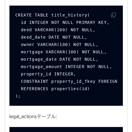
CREATE TABLE title_history(
  id INTEGER NOT NULL PRIMARY KEY,
  deed VARCHAR(100) NOT NULL,
  deed_date DATE NOT NULL,
  owner VARCHAR(100) NOT NULL,
  mortgage VARCHAR(100) NOT NULL,
  mortgage_date DATE NOT NULL,
  mortgage_amount INTEGER NOT NULL,
  property_id INTEGER,
  CONSTRAINT property_id_fkey FOREIGN KEY(
  REFERENCES properties(id)
);
legal_actions
テーブル: