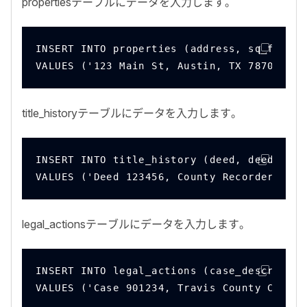
properties
テーブルにデータを入力します。
INSERT INTO properties (address, sq_ft, pr
VALUES ('123 Main St, Austin, TX 78701', 1
title_history
テーブルにデータを入力します。
INSERT INTO title_history (deed, deed_date
VALUES ('Deed 123456, County Recorders Off
legal_actions
テーブルにデータを入力します。
INSERT INTO legal_actions (case_descriptio
VALUES ('Case 901234, Travis County Court'