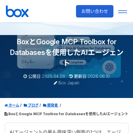
お問い合わせ
BoxとGoogle MCP Toolbox for
Databasesを使用したAIエージェン
ト
公開日:2025.04.28
更新日:2026.06.10
Box Japan
ホーム
ブログ
開発者
BoxとGoogle MCP Toolbox for Databasesを使用したAIエージェント
AI
エージェントの最も興味深い側面の
1
つは、エージ