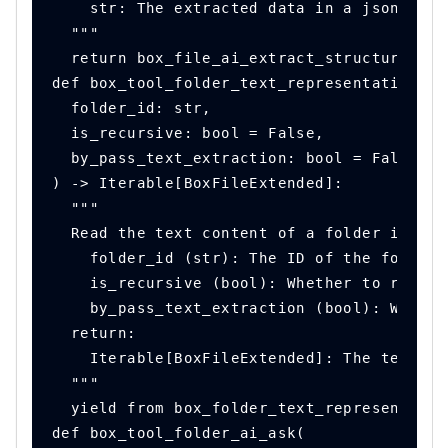
    str: The extracted data in a json stri
  """
  return box_file_ai_extract_structured(cl
def box_tool_folder_text_representation(
  folder_id: str,
  is_recursive: bool = False,
  by_pass_text_extraction: bool = False,
) -> Iterable[BoxFileExtended]:
  """
  Read the text content of a folder in Box
    folder_id (str): The ID of the folder 
    is_recursive (bool): Whether to read t
    by_pass_text_extraction (bool): Whethe
  return:
    Iterable[BoxFileExtended]: The text co
  """
  yield from box_folder_text_representatio
def box_tool_folder_ai_ask(