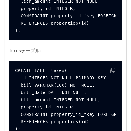
  lien_amount INTEGER NOT NULL,
  property_id INTEGER,
  CONSTRAINT property_id_fkey FOREIGN KEY(
  REFERENCES properties(id)
);
taxes
テーブル:
CREATE TABLE taxes(
  id INTEGER NOT NULL PRIMARY KEY,
  bill VARCHAR(100) NOT NULL,
  bill_date DATE NOT NULL,
  bill_amount INTEGER NOT NULL,
  property_id INTEGER,
  CONSTRAINT property_id_fkey FOREIGN KEY(
  REFERENCES properties(id)
);