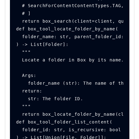
  # SearchForContentContentTypes.TAG,
  # ]
  return box_search(client=client, query=q
def box_tool_locate_folder_by_name(
  folder_name: str, parent_folder_id: str 
) -> List[Folder]:
  """
  Locate a folder in Box by its name.
  Args:
    folder_name (str): The name of the fol
  return:
    str: The folder ID.
  """
  return box_locate_folder_by_name(client=
def box_tool_folder_list_content(
  folder_id: str, is_recursive: bool = Fal
) -> List[Union[File, Folder]]: