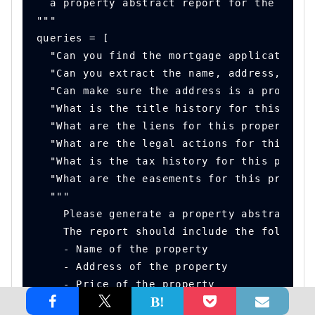
  a property abstract report for the mortg
"""
queries = [
  "Can you find the mortgage application i
  "Can you extract the name, address, and 
  "Can make sure the address is a property
  "What is the title history for this prop
  "What are the liens for this property?",
  "What are the legal actions for this pro
  "What is the tax history for this proper
  "What are the easements for this propert
  """
    Please generate a property abstract re
    The report should include the followin
    - Name of the property
    - Address of the property
    - Price of the property
    - Title history of the property