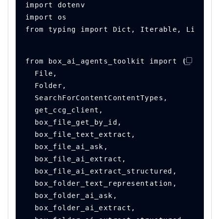
import dotenv
import os
from typing import Dict, Iterable, List, U
from box_ai_agents_toolkit import (
  File,
  Folder,
  SearchForContentContentTypes,
  get_ccg_client,
  box_file_get_by_id,
  box_file_text_extract,
  box_file_ai_ask,
  box_file_ai_extract,
  box_file_ai_extract_structured,
  box_folder_text_representation,
  box_folder_ai_ask,
  box_folder_ai_extract,