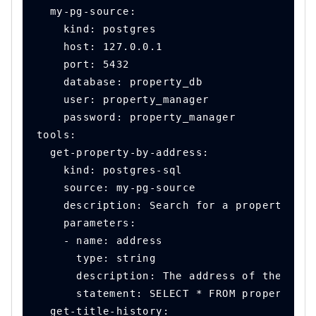
  my-pg-source:
    kind: postgres
    host: 127.0.0.1
    port: 5432
    database: property_db
    user: property_manager
    password: property_manager
tools:
  get-property-by-address:
    kind: postgres-sql
    source: my-pg-source
    description: Search for a property bas
    parameters:
    - name: address
      type: string
      description: The address of the prop
      statement: SELECT * FROM properties 
  get-title-history: