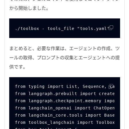
から開始しました。
./toolbox - tools_file "tools.yaml"
まとめると、必要な作業は、エージェントの作成、ツ
ールの取得、プロンプトの収集とエージェントへの提
供です。
from typing import List, Sequence, cast
from langgraph.prebuilt import create_reac
from langgraph.checkpoint.memory import Me
from langchain_openai import ChatOpenAI
from langchain_core.tools import BaseTool
from toolbox_langchain import ToolboxClien