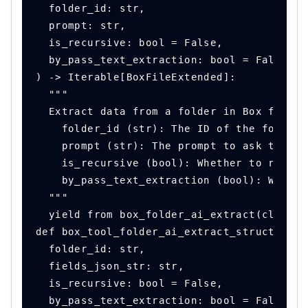
  folder_id: str,
  prompt: str,
  is_recursive: bool = False,
  by_pass_text_extraction: bool = False,
) -> Iterable[BoxFileExtended]:
  """
  Extract data from a folder in Box from a
    folder_id (str): The ID of the folder 
    prompt (str): The prompt to ask the AI
    is_recursive (bool): Whether to read t
    by_pass_text_extraction (bool): Whethe
  """
  yield from box_folder_ai_extract(client=
def box_tool_folder_ai_extract_structured(
  folder_id: str,
  fields_json_str: str,
  is_recursive: bool = False,
  by_pass_text_extraction: bool = False,