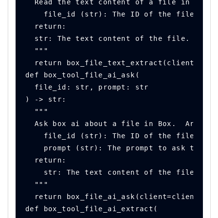
  Read the text content of a file in Box. 
    file_id (str): The ID of the file to r
  return:
  str: The text content of the file.
  """
  return box_file_text_extract(client, fil
def box_tool_file_ai_ask(
  file_id: str, prompt: str
) -> str:
  """
  Ask box ai about a file in Box.  Args:
    file_id (str): The ID of the file to r
    prompt (str): The prompt to ask the AI
  return:
    str: The text content of the file.
  """
  return box_file_ai_ask(client=client, fi
def box_tool_file_ai_extract(