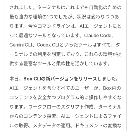
されました。ターミナルはこれまでも自動化のための
最も強力な環境の
1
つでしたが、状況は変わりつつあ
ります。今やコマンドラインは、
AI
エージェントにと
って最適なツールとなっています。
Claude Code
、
Gemini CLI
、
Codex CLI
といったツールはすべて、タ
ーミナルでの利用を想定しており、これらの環境が提
供する豊富なツールと柔軟性を活かしています。
本日、
Box CLIの新バージョンをリリース
しました。
AI
エージェントを含むすべてのユーザーが、
Box
内の
コンテンツを安全かつプログラム的に操作しやすくな
ります。ワークフローのスクリプト作成、ターミナル
からのコンテンツ探索、
AI
エージェントによるファイ
ルの取得、メタデータの適用、ドキュメントの変換な