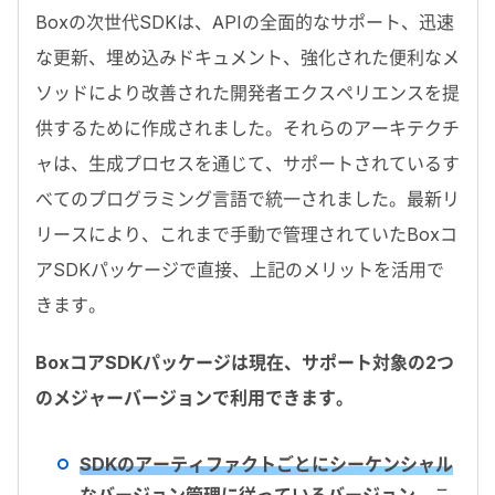
Box
の次世代
SDK
は、
API
の全面的なサポート、迅速
な更新、埋め込みドキュメント、強化された便利なメ
ソッドにより改善された開発者エクスペリエンスを提
供するために作成されました。それらのアーキテクチ
ャは、生成プロセスを通じて、サポートされているす
べてのプログラミング言語で統一されました。最新リ
リースにより、これまで手動で管理されていた
Box
コ
ア
SDK
パッケージで直接、上記のメリットを活用で
きます。
Box
コア
SDK
パッケージは現在、サポート対象の
2
つ
のメジャーバージョンで利用できます。
SDK
のアーティファクトごとにシーケンシャル