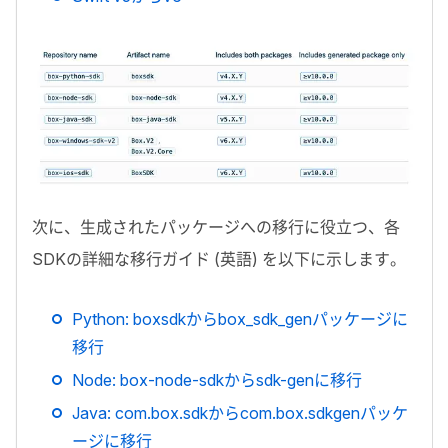
次に、生成されたパッケージへの移行に役立つ、各
SDK
の詳細な移行ガイド (英語) を以下に示します。
Python: boxsdk
から
box_sdk_gen
パッケージに
移行
Node: box-node-sdk
から
sdk-gen
に移行
Java: com.box.sdk
から
com.box.sdkgen
パッケ
ージに移行