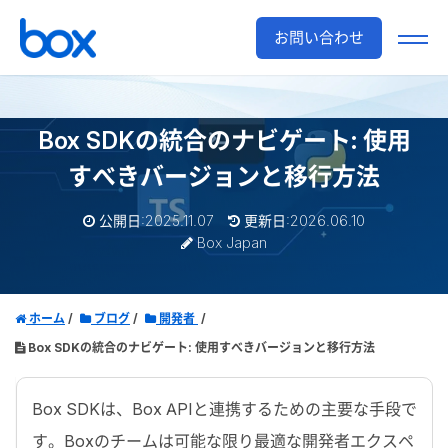
お問い合わせ
Box SDKの統合のナビゲート: 使用
すべきバージョンと移行方法
公開日:2025.11.07
更新日:2026.06.10
Box Japan
ホーム
ブログ
開発者
Box SDKの統合のナビゲート: 使用すべきバージョンと移行方法
Box SDK
は、
Box API
と連携するための主要な手段で
す。
Box
のチームは可能な限り最適な開発者エクスペ