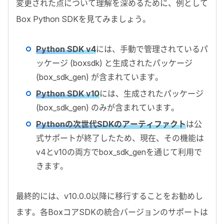
変更された点について理解を深めるために、例として
Box Python SDK
を見てみましょう。
Python SDK v4
には、手動で管理されているパ
ッケージ (
boxsdk
) と生成されたパッケージ
(
box_sdk_gen
) が含まれています。
Python SDK v10
には、生成されたパッケージ
(
box_sdk_gen
) のみが含まれています。
Python
の次世代
SDK
のアーティファクト
は公
式サポートが終了したため、現在、その機能は
v4
と
v10
の両方で
box_sdk_gen
を通じて利用で
きます。
最終的には、
v10.0.0
以降に移行することをお勧めし
ます。各
Box
コア
SDK
の統合バージョンのサポートは