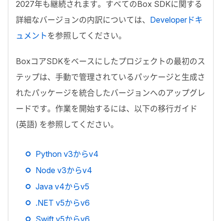
2027
年も継続されます。すべての
Box SDK
に関する
詳細なバージョンの内訳については、
Developer
ドキ
ュメント
を参照してください。
Box
コア
SDK
をベースにしたプロジェクトの最初のス
テップは、手動で管理されているパッケージと生成さ
れたパッケージを統合したバージョンへのアップグレ
ードです。作業を開始するには、以下の移行ガイド
(英語) を参照してください。
Python v3
から
v4
Node v3
から
v4
Java v4
から
v5
.NET v5
から
v6
Swift v5
から
v6