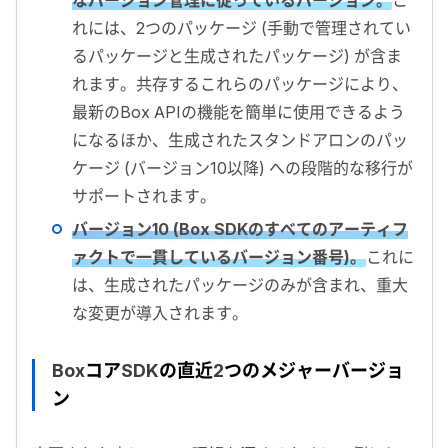
なバージョン管理に従っているバージョン。
こ
れには、
2
つのパッケージ (手動で管理されてい
るパッケージと生成されたパッケージ) が含ま
れます。共存するこれらのパッケージにより、
最新の
Box API
の機能を簡単に使用できるよう
になるほか、生成されたスタンドアロンのパッ
ケージ (バージョン
10
以降) への段階的な移行が
サポートされます。
バージョン
10
(
Box SDK
のすべてのアーティフ
ァクトで一貫しているバージョン番号)。
これに
は、生成されたパッケージのみが含まれ、重大
な変更が導入されます。
Box
コア
SDK
の直近
2
つのメジャーバージョ
ン