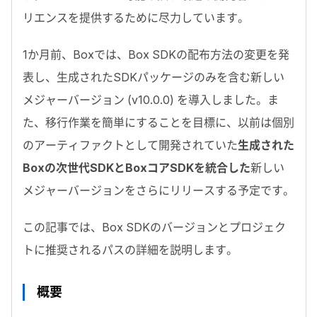
リエンスを提供するために尽力しています。
1
か月前、
Box
では、
Box SDK
の配布方法の変更を発
表し、生成された
SDK
パッケージのみを含む新しい
メジャーバージョン
(v10.0.0)
を導入しました。ま
た、移行作業を簡単にすることを目標に、以前は個別
のアーティファクトとして開発されていた
生成された
Box
の次世代
SDK
と
Box
コア
SDK
を統合した
新しい
メジャーバージョンをさらにリリースする予定です。
この記事では、
Box SDK
のバージョンとプロジェク
トに推奨されるパスの詳細を説明します。
概要