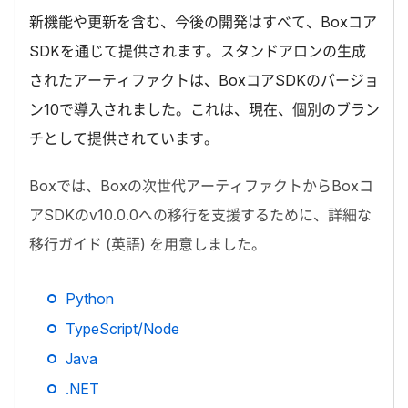
新機能や更新を含む、今後の開発はすべて、
Box
コア
SDK
を通じて提供されます。スタンドアロンの生成
されたアーティファクトは、
Box
コア
SDK
のバージョ
ン
10
で導入されました。これは、現在、個別のブラン
チとして提供されています。
Box
では、
Box
の次世代アーティファクトから
Box
コ
ア
SDK
の
v10.0.0
への移行を支援するために、詳細な
移行ガイド (英語) を用意しました。
Python
TypeScript/Node
Java
.NET