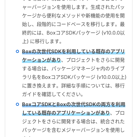
ャーバージョンを使用します。生成されたパッ
ケージから便利なメソッドや新機能の使用を開
始し、段階的にコードベースを移行します。最
終的には、
Box
コア
SDK
パッケージ (
v10.0.0
以
上) に移行します。
Box
の次世代
SDK
を利用している既存のアプリ
ケーションがあり
、プロジェクトをさらに開発
する場合は、パッケージマネージャ内のライブ
ラリ名を
Box
コア
SDK
パッケージ (
v10.0.0
以上)
に置き換えます。詳細な手順については、移行
ガイドを確認してください。
Box
コア
SDK
と
Box
の次世代
SDK
の両方を利用
している既存のアプリケーションがあり
、プロ
ジェクトをさらに開発する場合は、統合された
パッケージを含むメジャーバージョンを使用し