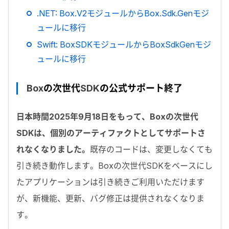
.NET: Box.V2
モジュールから
Box.Sdk.Gen
モジ
ュールに移行
Swift: BoxSDK
モジュールから
BoxSdkGen
モジ
ュールに移行
Box
の次世代
SDK
の公式サポート終了
日本時間
2025
年
9
月
18
日をもって、
Box
の次世代
SDK
は、個別のアーティファクトとしてサポートさ
れなくなりました。
既存のコードは、変更しなくても
引き続き動作します。
Box
の次世代
SDK
をベースにし
たアプリケーションは引き続きご利用いただけます
が、新機能、更新、バグ修正は提供されなくなりま
す。