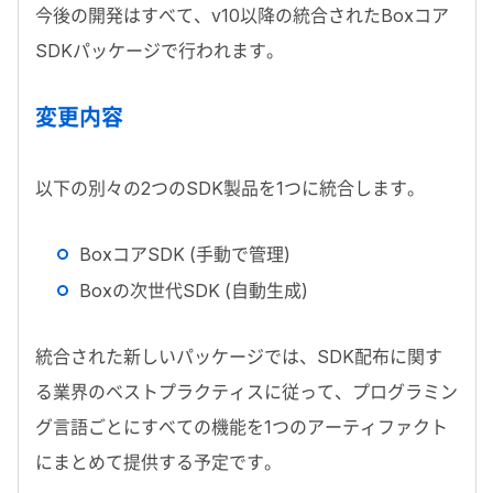
今後の開発はすべて、
v10
以降の統合された
Box
コア
SDK
パッケージで行われます。
変更内容
以下の別々の
2
つの
SDK
製品を
1
つに統合します。
Box
コア
SDK
(手動で管理)
Box
の次世代
SDK
(自動生成)
統合された新しいパッケージでは、
SDK
配布に関す
る業界のベストプラクティスに従って、プログラミン
グ言語ごとにすべての機能を1つのアーティファクト
にまとめて提供する予定です。