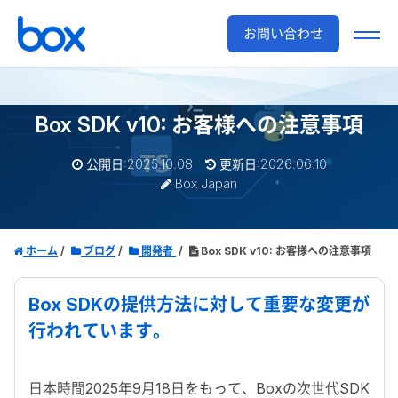
お問い合わせ
Box SDK v10: お客様への注意事項
公開日:2025.10.08
更新日:2026.06.10
Box Japan
ホーム
ブログ
開発者
Box SDK v10: お客様への注意事項
Box SDK
の提供方法に対して重要な変更が
行われています。
日本時間
2025
年
9
月
18
日をもって、
Box
の次世代
SDK