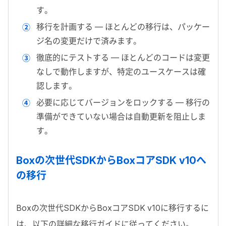
す。
移行を計画する — ほとんどの移行は、パッケー
ジ名の変更だけで済みます。
徹底的にテストする — ほとんどのコードは変更
なしで動作しますが、特定のユースケースは確
認します。
必要に応じてバージョンをロックする — 移行の
準備ができていない場合は自動更新を阻止しま
す。
Box
の次世代
SDK
から
Box
コア
SDK v10
へ
の移行
Box
の次世代
SDK
から
Box
コア
SDK v10
に移行するに
は、以下の詳細な移行ガイドに従ってください。