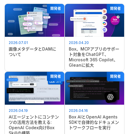
開発者
開発者
2026.07.01
2026.04.20
画像メタデータとDAMに
Box、MCPアプリのサポー
ついて
ト対象をChatGPT、
Microsoft 365 Copilot、
Gleanに拡大
開発者
開発者
2026.04.19
2026.04.16
AIエージェントにコンテン
Box AIとOpenAI Agents
ツの活用方法を教える:
SDKで自律的なドキュメン
OpenAI Codex向けBox
トワークフローを実行
Skillの構築