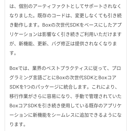
は、個別のアーティファクトとしてサポートされなく
なりました。既存のコードは、変更しなくても引き続
き動作します。
Box
の次世代
SDK
をベースにしたアプ
リケーションは影響なく引き続きご利用いただけます
が、新機能、更新、バグ修正は提供されなくなりま
す。
Box
では、業界のベストプラクティスに従って、プロ
グラミング言語ごとに
Box
の次世代
SDK
と
Box
コア
SDK
を
1
つのパッケージに統合します。これにより、
移行作業がさらに容易になり、手動で管理されていた
Box
コア
SDK
を引き続き使用している既存のアプリケ
ーションに新機能をシームレスに追加できるようにな
ります。