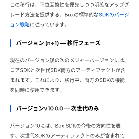
この移行は、下位互換性を優先しつつ明確なアップグ
レード方法を提供する、
Box
の標準的な
SDK
のバージ
ョン戦略
に従っています。
バージョン (
n+1
) — 移行フェーズ
現在のバージョン後の次のメジャーバージョンには、
コア
SDK
と次世代
SDK
両方のアーティファクトが含
まれます。これにより、移行中、両方の
SDK
の機能
を同時に使用できます。
バージョン
v10.0.0
— 次世代のみ
バージョン
10
には、
Box SDK
の今後の方向性を表
す、次世代
SDK
のアーティファクトのみが含まれて