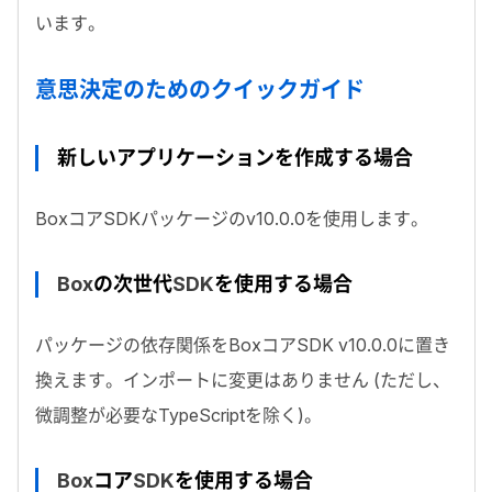
います。
意思決定のためのクイックガイド
新しいアプリケーションを作成する場合
Box
コア
SDK
パッケージの
v10.0.0
を使用します。
Box
の次世代
SDK
を使用する場合
パッケージの依存関係を
Box
コア
SDK v10.0.0
に置き
換えます。インポートに変更はありません (ただし、
微調整が必要な
TypeScript
を除く)。
Box
コア
SDK
を使用する場合