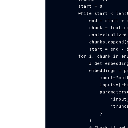
        start = 0
        while start < l
            end = 
            chunk = 
            contex
            chunks.
            star
        for i, chunk i
            # Get 
            embeddi
                
                input
                paramete
           
              
                }
            )
            # Check