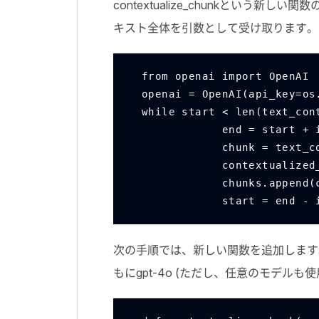
contextualize_chunk
という新しい関数
キスト全体を引数として受け取ります。
from openai import OpenAI
openai = OpenAI(api_key=os
while start < len(text_con
            end = 
            chunk = 
            cont
            chunks.
            star
次の手順では、新しい関数を追加します
もに
gpt-4o
(ただし、任意のモデルも使