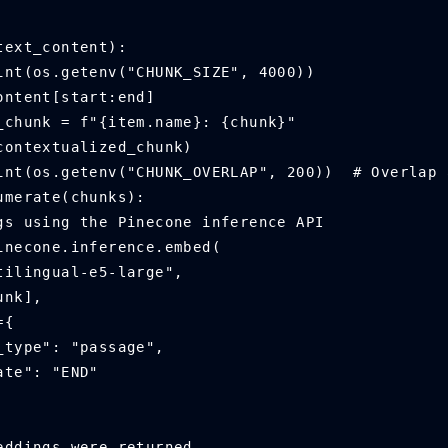
en(text_content):
start + int(os.getenv("CHUNK_SIZE", 4000))
text_content[start:end]
tualized_chunk = f"{item.name}: {chunk}"
append(contextualized_chunk)
t = end - int(os.getenv("CHUNK_OVERLAP", 200))  # Overla
n enumerate(chunks):
embeddings using the Pinecone inference API
ngs = pinecone.inference.embed(
model="multilingual-e5-large",
s=[chunk],
rs={
         "input_type": "passage",
      "truncate": "END"
 if embeddings were returned