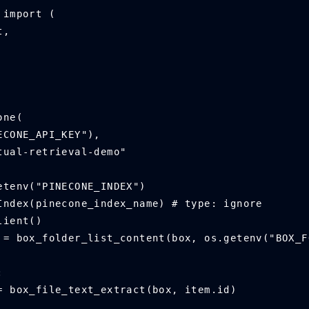
 import (
t,
one(
INECONE_API_KEY"), 
extual-retrieval-demo"
etenv("PINECONE_INDEX")
Index(pinecone_index_name) # type: ignore
lient()
 = box_folder_list_content(box, os.getenv("BOX_F
:
 str = box_file_text_extract(box, item.id)