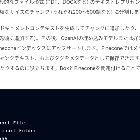
般的なファイル形式 (
PDF
、
DOCX
など) のテキストレプリゼ
頃なサイズのチャンク (それぞれ
200
〜
500
語など) に分割し
ドキュメントコンテキストを生成してチャンクに追加したり、
を先頭に追加する)。その後、
OpenAI
の埋め込みモデルまたは好
inecone
インデックスにアップサートします。
Pinecone
ではメ
ャンクテキスト、およびタグをメタデータとして保存できます
たりするのに役立ちます。
Box
と
Pinecone
を関連付けること
port File
import Folder
one