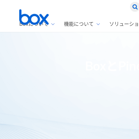
Boxについて
機能について
ソリューショ
Box
ソリ
お客
製品セ
Box
BoxとP
Boxの特
企業規模
Box E
課題別
Advanc
スト
1名〜
Box E
ファ
コス
2,00
Box 
AIエ
Box S
情シ
Box S
DXの
ホーム
ブログ
開発者
BoxとPineconeでのコンテキ
ラン
情報