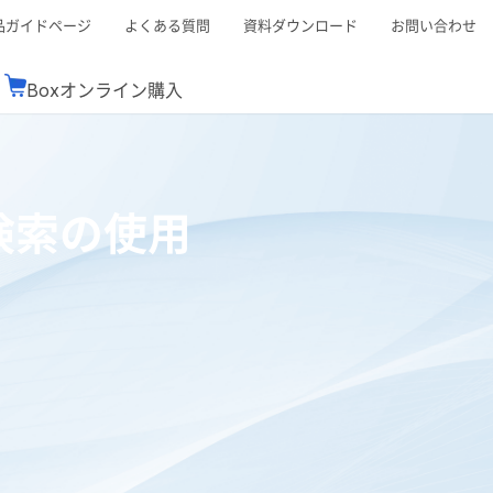
品ガイドページ
よくある質問
資料ダウンロード
お問い合わせ
Boxオンライン購入
ミナーレポート
Boxが選ばれる理由
コンサルティング
シーン別活用術
スTOP
機能一覧表
Boxの価格
BJCCコミュニティ
ト検索の使用
Box製品セミナー
（次世代のシステムを考えるコミュニティ）
t連携
外部からの評価
クラウドストレージ
セキュリティ対策
連携
新しい働き方
リモートワーク
rce連携
連携
ューション