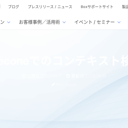
ブログ
プレスリリース / ニュース
Boxサポートサイト
製
ン
お客様事例／活用術
イベント / セミナー
とは
ューション
様活用事例
ミナーTOP
イベント・セミナーTOP
イベント・セ
の機能TOP
連携サービ
ineconeでのコンテキス
徴
で選ぶ
nterprise
Box AI
Microsof
業種別
ed
レージ容量無制限
500名
501名〜2,000名
リモートワーク対応
xtract
Box Apps
Google
公開日:2025.09.17
更新日:2026.06.10
イルサーバー容量ひっ迫
情報の脱サイロ化
ト削減
1名〜5,000名
5,001名〜
安全なファイル共有
Doc Gen
Box Forms
Salesfo
Box Japan
ージェントの活用
業務の自動化
ign
Box Automate
スの運用負担軽減
ペーパーレス化
kintone
hield
Box Governance
エコソリ
推進
脱PPAP
集
スト検索の使用
サムウェア対策
会議の効率化
漏洩の防止
AIの活用