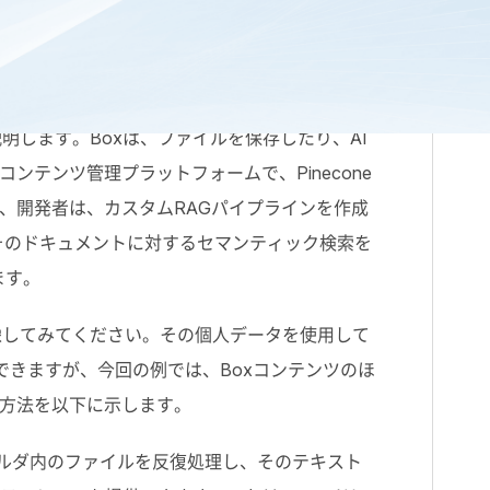
らの知識をどのように応用できるでしょうか。
説明します。
Box
は、ファイルを保存したり、
AI
コンテンツ管理プラットフォームで、
Pinecone
、開発者は、カスタム
RAG
パイプラインを作成
そのドキュメントに対するセマンティック検索を
ます。
像してみてください。その個人データを使用して
できますが、今回の例では、
Box
コンテンツのほ
方法を以下に示します。
ルダ内のファイルを反復処理し、そのテキスト