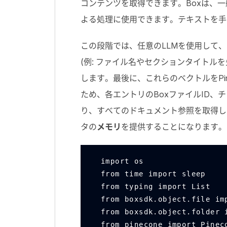
コンテンツを取得できます。
Box
は、一
よる処理に使用できます。テキストを手
この段階では、任意の
LLM
を使用して、
(例: ファイル名やセクションタイトル
します。最後に、これらのベクトルを
P
ため、各エントリの
Box
ファイル
ID
、チ
り、すべてのドキュメント参照を取得し
タの
メモリ
を提供することになります。
import os
from time import sleep
from typing import List
from boxsdk.object.file im
from boxsdk.object.folder 
from pinecone import Pinec