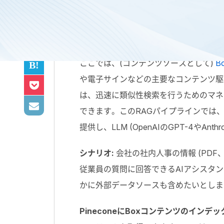
最近、
コンテキスト検索
に関する記事を
ここでは、(コンテンツソースとして)
B
や電子サインなどの主要なコンテンツ駆
は、迅速に類似性検索を行うためのマネ
できます。この
RAG
パイプラインでは
提供し、
LLM
(
OpenAI
の
GPT-4
や
Anthr
シナリオ:
会社の社内人事の情報 (
PDF
従業員の質問に回答できる
AI
アシスタン
かに外部データソースも含めたいとしま
Pinecone
に
Box
コンテンツのインデッ