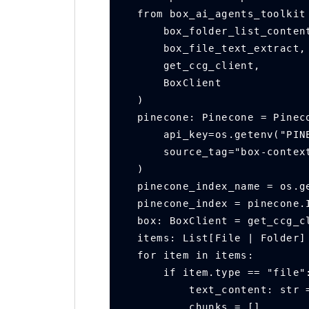
from box_ai_agents_toolkit
    box_folder_list_conten
    box_file_text_extract,
    get_ccg_client,
    BoxClient
)
pinecone: Pinecone = Pinec
    api_key=os.getenv("P
    source_tag="box-cont
)
pinecone_index_name = os.g
pinecone_index = pinecone.
box: BoxClient = get_ccg_c
items: List[File | Folder]
for item in items:
    if item.type == "file"
        text_content:
        chunks = []