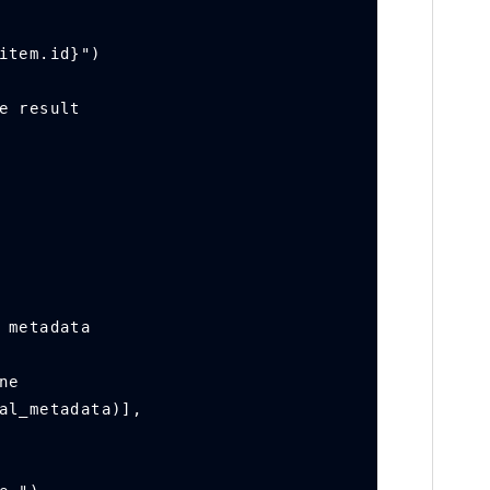
: {item.id}")
the result
he metadata
one