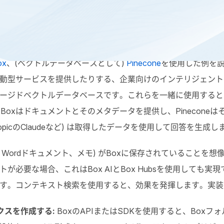
公開しました。この概念はすばらしいのですが、実際にはこれ
ox
、(ベクトルデータベースとして)
Pinecone
を使用した例を
動型サービスを提供したりする、企業向けのインテリジェント
ージドベクトルデータベースです。これらを一緒に使用すると
、
Box
はドキュメントとそのメタデータを提供し、
Pinecone
は
opic
の
Claude
など) は取得したデータを使用して回答を生成し
、
Word
ドキュメント、メモ) が
Box
に保存されていることを想
トが必要な場合、これは
Box AI
と
Box Hubs
を使用しても実現
す。コンテキスト検索を使用すると、効果を発揮します。実装
クスを作成する:
Box
の
API
または
SDK
を使用すると、
Box
フォ