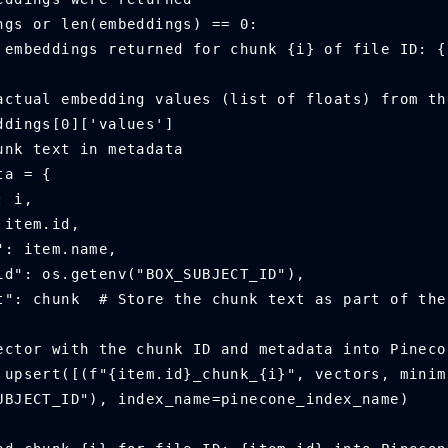
 embeddings or len(embeddings) == 0:
    print(f"No embeddings returned for chunk {i} of file ID
tract the actual embedding values (list of floats) from 
 = embeddings[0]['values']
 the chunk text in metadata
adata = {
k_id": i, 
ile_id": item.id, 
file_name": item.name, 
  "box_user_id": os.getenv("BOX_SUBJECT_ID"),
    "chunk_text": chunk  # Store the chunk text as part of t
ert the vector with the chunk ID and metadata into Pinec
UBJECT_ID"), index_name=pinecone_index_name)