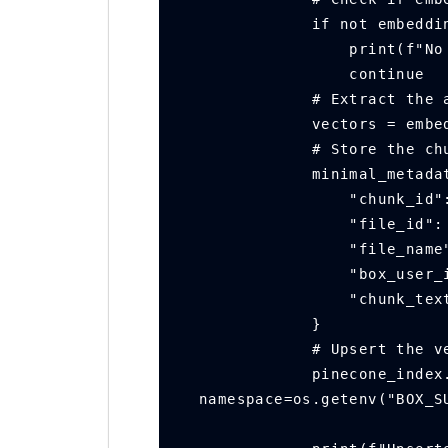
            if not
            
                continue
            # Ex
            vectors
            # Store
            minimal_met
                "chun
                "f
                "
              
            
            }
            # Ups
            pinecone_index.upsert([(f"{item.id}_chunk_{i}", vectors, minimal_metadata)], 
namespace=os.getenv("BOX_S