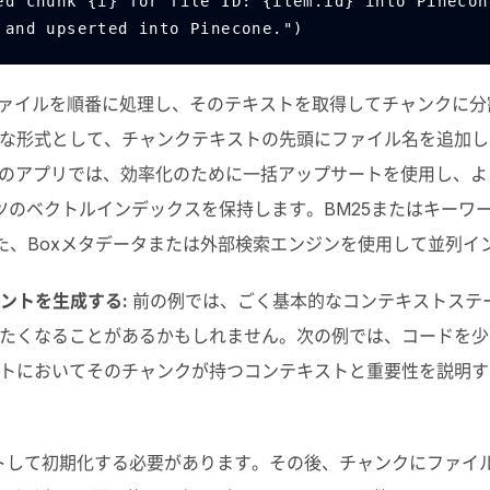
(f"Upserted chunk {i} for file ID: {item.id} into Pineco
 and upserted into Pinecone.")
ァイルを順番に処理し、そのテキストを取得してチャンクに分
な形式として、チャンクテキストの先頭にファイル名を追加し
際のアプリでは、効率化のために一括アップサートを使用し、
ツのベクトルインデックスを保持します。
BM25
またはキーワ
た、
Box
メタデータまたは外部検索エンジンを使用して並列イ
ントを生成する:
前の例では、ごく基本的なコンテキストステ
たくなることがあるかもしれません。次の例では、コードを少
トにおいてそのチャンクが持つコンテキストと重要性を説明す
トして初期化する必要があります。その後、チャンクにファイ