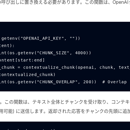
の呼び出しに置き換える必要があります。この関数は、
OpenAI
.getenv("OPENAI_API_KEY", ""))
tent):
start + int(os.getenv("CHUNK_SIZE", 4000))
text_content[start:end]
extualized_chunk = contextualize_chunk(openai, chunk, te
append(contextualized_chunk)
t = end - int(os.getenv("CHUNK_OVERLAP", 200))  # Overla
。この関数は、テキスト全体とチャンクを受け取り、コンテキ
用可能) に送信します。返却された応答をチャンクの先頭に追