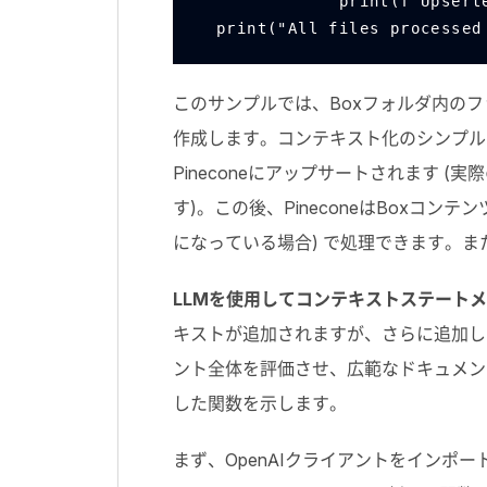
            print
print("All files processed
このサンプルでは、
Box
フォルダ内のフ
作成します。コンテキスト化のシンプル
Pinecone
にアップサートされます (実
す)。この後、
Pinecone
は
Box
コンテン
になっている場合) で処理できます。ま
LLM
を使用してコンテキストステートメ
キストが追加されますが、さらに追加し
ント全体を評価させ、広範なドキュメン
した関数を示します。
まず、
OpenAI
クライアントをインポー