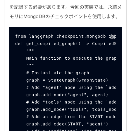
を記憶する必要があります。今回の実装では、永続メ
モリに
MongoDB
のチェックポイントを使用します。
from langgraph.checkpoint.mongodb import M
def get_compiled_graph() -> CompiledStateG
    """
    Main function to execute the graph.
    """
    # Instantiate the graph
    graph = StateGraph(GraphState)
    # Add "agent" node using the `add_node
    graph.add_node("agent", agent)
    # Add "tools" node using the `add_node
    graph.add_node("tools", tools_node)
    # Add an edge from the START node to t
    graph.add_edge(START, "agent")