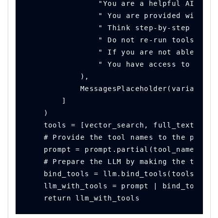
                "You are a helpful AI agen
                " You are provided with to
                " Think step-by-step and u
                " Do not re-run tools unle
                " If you are not able to g
                " You have access to the f
            ),
            MessagesPlaceholder(variable_n
        ]
    )
    tools = [vector_search, full_text_sear
    # Provide the tool names to the prompt
    prompt = prompt.partial(tool_names=", 
    # Prepare the LLM by making the tools 
    bind_tools = llm.bind_tools(tools)
    llm_with_tools = prompt | bind_tools
    return llm_with_tools