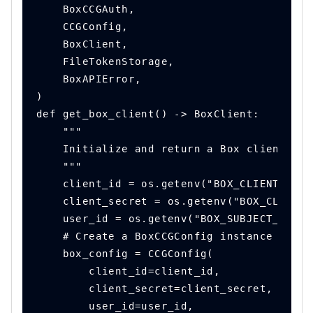
    BoxCCGAuth,
    CCGConfig,
    BoxClient,
    FileTokenStorage,
    BoxAPIError,
)
def get_box_client() -> BoxClient:
    """
    Initialize and return a Box client usi
    """
    client_id = os.getenv("BOX_CLIENT_ID")
    client_secret = os.getenv("BOX_CLIENT_
    user_id = os.getenv("BOX_SUBJECT_ID")
    # Create a BoxCCGConfig instance
    box_config = CCGConfig(
        client_id=client_id,
        client_secret=client_secret,
        user_id=user_id,