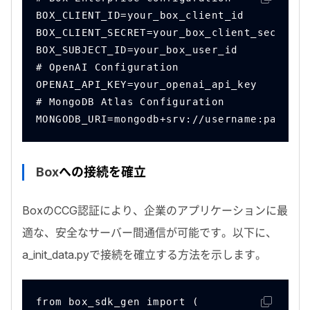
BOX_CLIENT_ID=your_box_client_id
BOX_CLIENT_SECRET=your_box_client_secret  
BOX_SUBJECT_ID=your_box_user_id
# OpenAI Configuration
OPENAI_API_KEY=your_openai_api_key
# MongoDB Atlas Configuration
MONGODB_URI=mongodb+srv://username:passwor
Box
への接続を確立
Box
の
CCG
認証により、企業のアプリケーションに最
適な、安全なサーバー間通信が可能です。以下に、
a_init_data.py
で接続を確立する方法を示します。
from box_sdk_gen import (