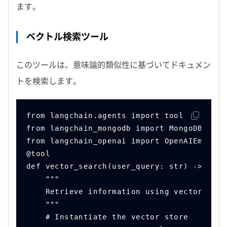
ます。
ベクトル検索ツール
このツールは、意味論的類似性に基づいてドキュメン
トを検索します。
from langchain.agents import tool
from langchain_mongodb import MongoDBAtlas
from langchain_openai import OpenAIEmbeddi
@tool
def vector_search(user_query: str) -> str:
    """
    Retrieve information using vector sear
    """
    # Instantiate the vector store