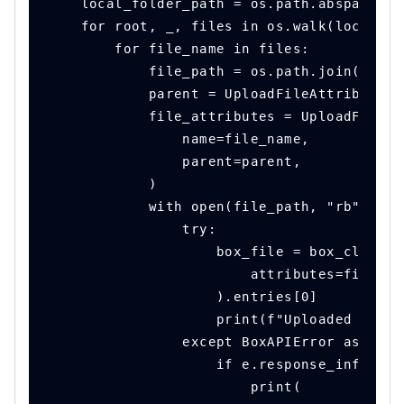
    local_folder_path = os.path.abspath(lo
    for root, _, files in os.walk(local_fo
        for file_name in files:
            file_path = os.path.join(root,
            parent = UploadFileAttributesP
            file_attributes = UploadFileAt
                name=file_name,
                parent=parent,
            )
            with open(file_path, "rb") as 
                try:
                    box_file = box_client.
                        attributes=file_at
                    ).entries[0]
                    print(f"Uploaded file:
                except BoxAPIError as e:
                    if e.response_info.bod
                        print(