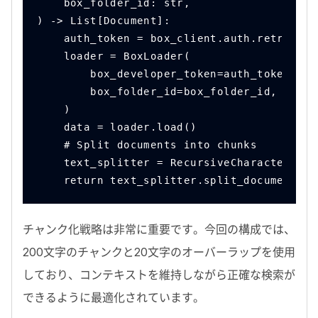
    box_folder_id: str,
) -> List[Document]:
    auth_token = box_client.auth.retrieve_
    loader = BoxLoader(
        box_developer_token=auth_token,
        box_folder_id=box_folder_id,  # ty
    )
    data = loader.load()
    # Split documents into chunks
    text_splitter = RecursiveCharacterText
    return text_splitter.split_documents(d
チャンク化戦略は非常に重要です。今回の構成では、
200
文字のチャンクと
20
文字のオーバーラップを使用
しており、コンテキストを維持しながら正確な検索が
できるように最適化されています。