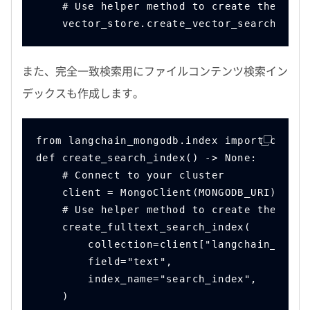
    # Use helper method to create the vect
    vector_store.create_vector_search_inde
また、完全一致検索用にファイルコンテンツ検索イン
デックスも作成します。
from langchain_mongodb.index import create
def create_search_index() -> None:
    # Connect to your cluster
    client = MongoClient(MONGODB_URI)
    # Use helper method to create the sear
    create_fulltext_search_index(
        collection=client["langchain_db"][
        field="text",
        index_name="search_index",
    )