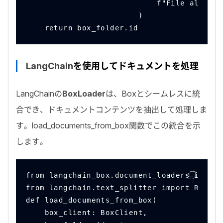
                            f"File already
                        )
    return box_folder.id
LangChain
を使用してドキュメントを処理
LangChain
の
BoxLoader
は、
Box
とシームレスに統
合でき、ドキュメントコンテンツを抽出して処理しま
す。
load_documents_from_box
関数でこの統合を示
します。
from langchain_box.document_loaders import
from langchain.text_splitter import Recurs
def load_documents_from_box(
    box_client: BoxClient,