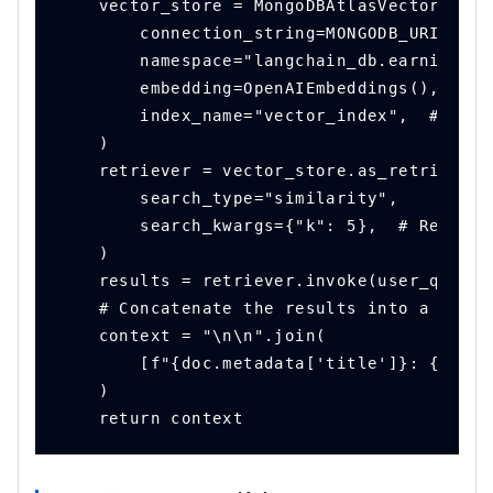
    vector_store = MongoDBAtlasVectorSearc
        connection_string=MONGODB_URI,
        namespace="langchain_db.earnings_r
        embedding=OpenAIEmbeddings(),
        index_name="vector_index",  # Name
    )
    retriever = vector_store.as_retriever(
        search_type="similarity",
        search_kwargs={"k": 5},  # Retriev
    )
    results = retriever.invoke(user_query)
    # Concatenate the results into a strin
    context = "\n\n".join(
        [f"{doc.metadata['title']}: {doc.p
    )
    return context