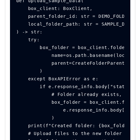
def upload_sample_data(
    box_client: BoxClient,
    parent_folder_id: str = DEMO_FOLDER_PA
    local_folder_path: str = SAMPLE_DATA_L
) -> str:
    try:
        box_folder = box_client.folders.cr
            name=os.path.basename(local_fo
            parent=CreateFolderParent(id=p
        )
    except BoxAPIError as e:
        if e.response_info.body["status"] 
            # Folder already exists, get i
            box_folder = box_client.folder
                e.response_info.body["cont
            )
    print(f"Created folder: {box_folder.na
    # Upload files to the new folder