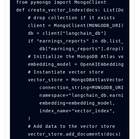
from pymongo import MongoClient
def create_vector_index(docs: List[Documen
    # drop collection if it exists
    client = MongoClient(MONGODB_URI)
    db = client["langchain_db"]
    if "earnings_reports" in db.list_colle
        db["earnings_reports"].drop()
    # Initialize the MongoDB Atlas vector 
    embedding_model = OpenAIEmbeddings()
    # Instantiate vector store
    vector_store = MongoDBAtlasVectorSearc
        connection_string=MONGODB_URI,
        namespace="langchain_db.earnings_r
        embedding=embedding_model,
        index_name="vector_index",
    )
    # Add data to the vector store
    vector_store.add_documents(docs)