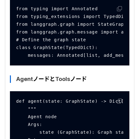
from typing import Annotated
from typing_extensions import TypedDict
from langgraph.graph import StateGraph, ST
from langgraph.graph.message import add_me
# Define the graph state
class GraphState(TypedDict):
    messages: Annotated[list, add_messages
Agent
ノードと
Tools
ノード
def agent(state: GraphState) -> Dict[str, 
    """
    Agent node
    Args:
        state (GraphState): Graph state