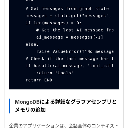
    """
    # Get messages from graph state
    messages = state.get("messages", [])
    if len(messages) > 0:
        # Get the last AI message from mes
        ai_message = messages[-1]
    else:
        raise ValueError(f"No messages fou
    # Check if the last message has tool c
    if hasattr(ai_message, "tool_calls") a
        return "tools"
    return END
MongoDB
による詳細なグラフアセンブリと
メモリの追加
企業のアプリケーションは、会話全体のコンテキスト