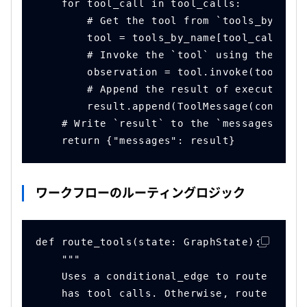
    for tool_call in tool_calls:
        # Get the tool from `tools_by_name
        tool = tools_by_name[tool_call["na
        # Invoke the `tool` using the `arg
        observation = tool.invoke(tool_cal
        # Append the result of executing t
        result.append(ToolMessage(content=
    # Write `result` to the `messages` att
    return {"messages": result}
ワークフローのルーティングロジック
def route_tools(state: GraphState):
    """
    Uses a conditional_edge to route to th
    has tool calls. Otherwise, route to th