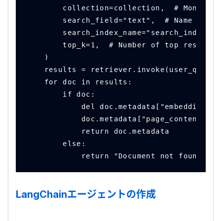
        collection=collection,  # MongoDB 
        search_field="text",  # Name of th
        search_index_name="search_index", 
        top_k=1,  # Number of top results 
    )
    results = retriever.invoke(user_query)
    for doc in results:
        if doc:
            del doc.metadata["embedding"]
            doc.metadata["page_content"] =
            return doc.metadata
        else:
            return "Document not found"
LangChain
エージェントの作成