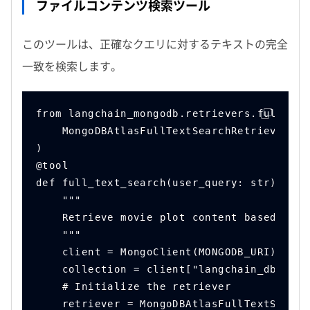
ファイルコンテンツ検索ツール
このツールは、正確なクエリに対するテキストの完全
一致を検索します。
from langchain_mongodb.retrievers.full_tex
    MongoDBAtlasFullTextSearchRetriever,
)
@tool
def full_text_search(user_query: str) -> d
    """
    Retrieve movie plot content based on t
    """
    client = MongoClient(MONGODB_URI)
    collection = client["langchain_db"]["e
    # Initialize the retriever
    retriever = MongoDBAtlasFullTextSearch