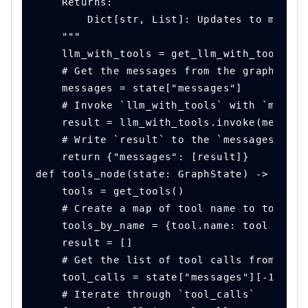
    Returns:
        Dict[str, List]: Updates to messag
    """
    llm_with_tools = get_llm_with_tools()
    # Get the messages from the graph `sta
    messages = state["messages"]
    # Invoke `llm_with_tools` with `messag
    result = llm_with_tools.invoke(message
    # Write `result` to the `messages` att
    return {"messages": [result]}
def tools_node(state: GraphState) -> Dict[
    tools = get_tools()
    # Create a map of tool name to tool ca
    tools_by_name = {tool.name: tool for t
    result = []
    # Get the list of tool calls from mess
    tool_calls = state["messages"][-1].too
    # Iterate through `tool_calls`