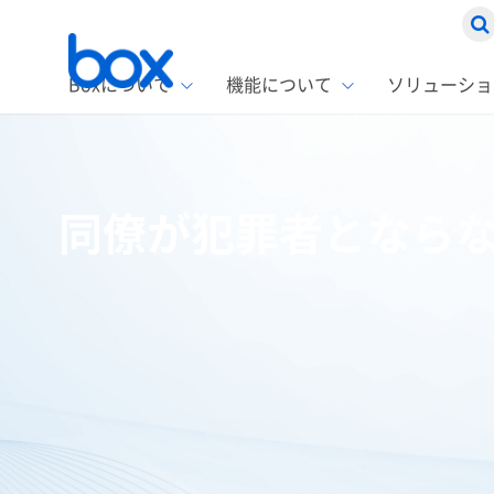
Boxについて
機能について
ソリューショ
Box
ソリ
お客
製品セ
Box
同僚が犯罪者とならな
Boxの特
企業規模
Box E
課題別
スト
1名〜
Advanc
Box E
ファ
コス
2,00
Box D
AIエ
情シ
Box S
Box S
DXの
ラン
情報
ホーム
ブログ
コラム
同僚が犯罪者とならないために シ