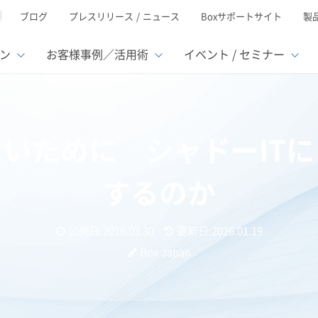
ブログ
プレスリリース / ニュース
Boxサポートサイト
製
ン
お客様事例／活用術
イベント / セミナー
とは
ューション
様活用事例
ミナーTOP
イベント・セミナーTOP
イベント・セ
の機能TOP
連携サービ
いために シャドーIT
徴
で選ぶ
nterprise
Box AI
Microsof
業種別
レージ容量無制限
500名
501名〜2,000名
リモートワーク対応
ed
xtract
Box Apps
Google
するのか
イルサーバー容量ひっ迫
情報の脱サイロ化
ト削減
1名〜5,000名
5,001名〜
安全なファイル共有
oc Gen
Box Forms
Salesfor
ージェントの活用
業務の自動化
スの運用負担軽減
ペーパーレス化
ign
Box Automate
kintone
公開日:2016.03.30
更新日:2026.01.19
hield
Box Governance
エコソリ
推進
脱PPAP
Box Japan
集
サムウェア対策
会議の効率化
漏洩の防止
AIの活用
ャドーITにどのように企業は対応するのか