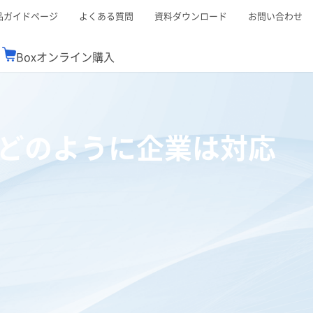
品ガイドページ
よくある質問
資料ダウンロード
お問い合わせ
Boxオンライン購入
ミナーレポート
Boxが選ばれる理由
コンサルティング
シーン別活用術
スTOP
機能一覧表
Boxの価格
BJCCコミュニティ
にどのように企業は対応
Box製品セミナー
（次世代のシステムを考えるコミュニティ）
t連携
外部からの評価
クラウドストレージ
セキュリティ対策
連携
新しい働き方
リモートワーク
ce連携
連携
ューション