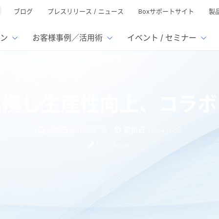
ブログ
プレスリリース / ニュース
Boxサポートサイト
製
ン
お客様事例／活用術
イベント / セミナー
とは
ューション
様活用事例
ミナーTOP
イベント・セミナーTOP
イベント・セ
の機能TOP
連携サービ
連携し生産性向上、コラボ
徴
で選ぶ
nterprise
Box AI
Microsof
業種別
ed
レージ容量無制限
500名
501名〜2,000名
リモートワーク対応
xtract
Box Apps
Google
公開日:2018.02.09
更新日:2024.11.30
イルサーバー容量ひっ迫
情報の脱サイロ化
ト削減
1名〜5,000名
5,001名〜
安全なファイル共有
Doc Gen
Box Forms
Salesfo
Box Japan
ージェントの活用
業務の自動化
ign
Box Automate
スの運用負担軽減
ペーパーレス化
kintone
hield
Box Governance
エコソリ
推進
脱PPAP
集
性向上、コラボレーションを加速
サムウェア対策
会議の効率化
漏洩の防止
AIの活用