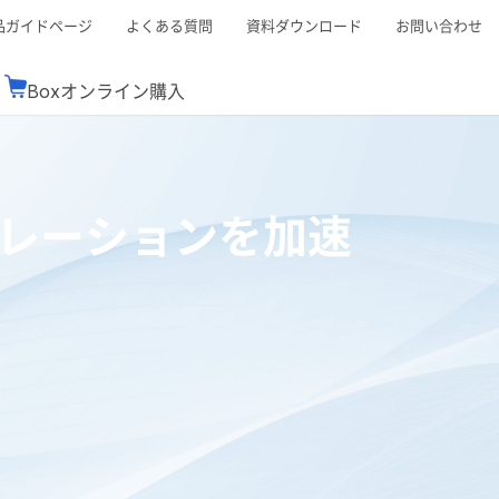
品ガイドページ
よくある質問
資料ダウンロード
お問い合わせ
Boxオンライン購入
ミナーレポート
Boxが選ばれる理由
コンサルティング
シーン別活用術
スTOP
機能一覧表
Boxの価格
BJCCコミュニティ
レーションを加速
Box製品セミナー
（次世代のシステムを考えるコミュニティ）
t連携
外部からの評価
クラウドストレージ
セキュリティ対策
連携
新しい働き方
リモートワーク
rce連携
連携
ューション