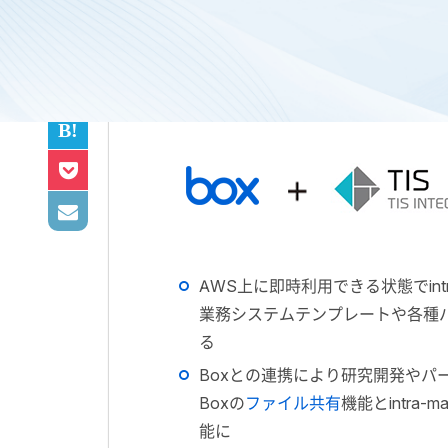
「FAST TRACK」で容易
AWS上に即時利用できる状態でintr
業務システムテンプレートや各種
る
Boxとの連携により研究開発やパ
Boxの
ファイル共有
機能とintr
能に