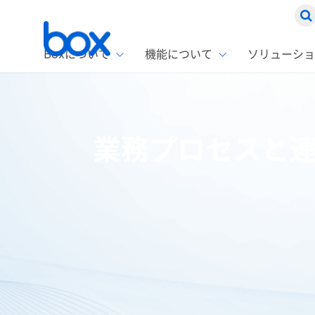
Boxについて
機能について
ソリューショ
Box
ソリ
お客
製品セ
Box
業務プロセスと
Boxの特
企業規模
Box E
課題別
Advanc
スト
1名〜
Box E
ファ
コス
2,00
Box 
AIエ
Box S
情シ
Box S
DXの
ホーム
ブログ
Box製品情報
業務プロセスと連携し生産
ラン
情報