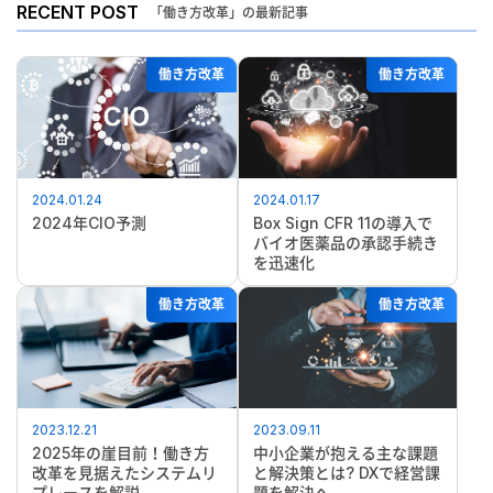
RECENT POST
「働き方改革」の最新記事
働き方改革
働き方改革
2024.01.24
2024.01.17
2024年CIO予測
Box Sign CFR 11の導入で
バイオ医薬品の承認手続き
を迅速化
働き方改革
働き方改革
2023.12.21
2023.09.11
2025年の崖目前！働き方
中小企業が抱える主な課題
改革を見据えたシステムリ
と解決策とは? DXで経営課
プレースを解説
題を解決へ