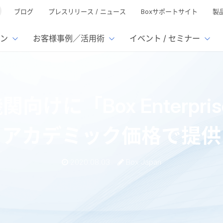
ブログ
プレスリリース / ニュース
Boxサポートサイト
製
ン
お客様事例／活用術
イベント / セミナー
とは
ューション
様活用事例
ミナーTOP
イベント・セミナーTOP
イベント・セ
の機能TOP
連携サービ
機関向けに「Box Enter
徴
で選ぶ
nterprise
Box AI
Microsof
業種別
ed
レージ容量無制限
500名
501名〜2,000名
リモートワーク対応
xtract
Box Apps
Google
アカデミック価格で提供
イルサーバー容量ひっ迫
情報の脱サイロ化
ト削減
1名〜5,000名
5,001名〜
安全なファイル共有
Doc Gen
Box Forms
Salesfo
ージェントの活用
業務の自動化
ign
Box Automate
スの運用負担軽減
ペーパーレス化
kintone
2020.08.03
Box Japan
hield
Box Governance
エコソリ
推進
脱PPAP
集
サムウェア対策
会議の効率化
Box Japan、教育機関向けに「Box Enterpriseエディション」を アカデミッ
漏洩の防止
AIの活用