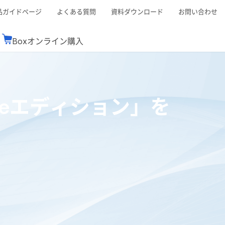
品ガイドページ
よくある質問
資料ダウンロード
お問い合わせ
Boxオンライン購入
ミナーレポート
Boxが選ばれる理由
コンサルティング
シーン別活用術
スTOP
機能一覧表
Boxの価格
BJCCコミュニティ
priseエディション」を
Box製品セミナー
（次世代のシステムを考えるコミュニティ）
t連携
外部からの評価
クラウドストレージ
セキュリティ対策
連携
新しい働き方
リモートワーク
rce連携
連携
ューション
ク価格で提供