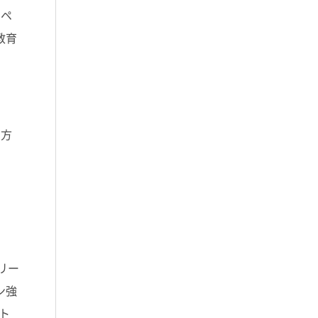
、ペ
教育
き方
リー
ン強
ト