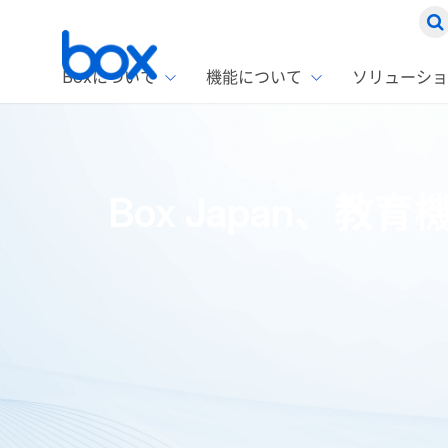
Boxについて
機能について
ソリューショ
Box
ソリ
お客
製品セ
Box
Box Japan、教育
Boxの特
企業規模
Box E
課題別
Advanc
スト
1名〜
Box E
ファ
コス
2,00
Box 
AIエ
Box S
情シ
Box S
DXの
ラン
トップページ
プレスリリース・お知らせ
プレスリリース
情報