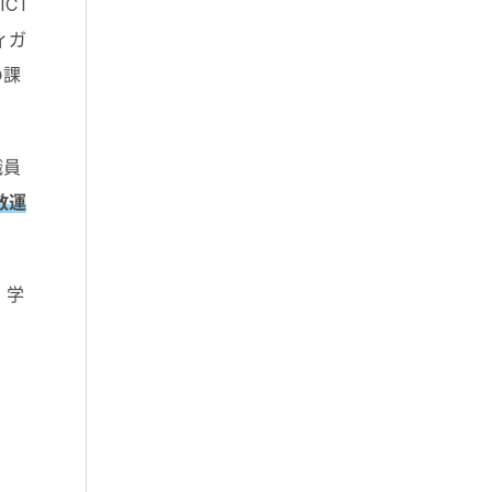
CT
ィガ
の課
職員
散運
、学