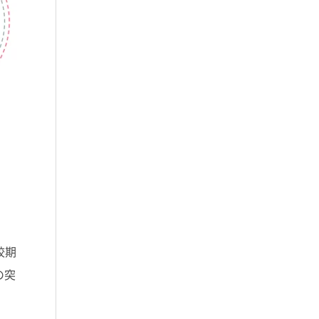
校期
の突