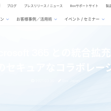
ブログ
プレスリリース / ニュース
Boxサポートサイト
製
ン
お客様事例／活用術
イベント / セミナー
とは
ューション
様活用事例
ミナーTOP
イベント・セミナーTOP
イベント・セ
の機能TOP
連携サービ
icrosoft 365 との統合
徴
で選ぶ
nterprise
Box AI
Microsof
業種別
ed
レージ容量無制限
500名
501名〜2,000名
リモートワーク対応
xtract
Box Apps
Google
のセキュアなコラボレー
イルサーバー容量ひっ迫
情報の脱サイロ化
ト削減
1名〜5,000名
5,001名〜
安全なファイル共有
Doc Gen
Box Forms
Salesfo
ージェントの活用
業務の自動化
ign
Box Automate
スの運用負担軽減
ペーパーレス化
kintone
2021.03.30
Box Japan
hield
Box Governance
エコソリ
推進
脱PPAP
集
サムウェア対策
会議の効率化
Box、Microsoft 365 との統合拡充により、クラウドでのセキュアなコラボレ
漏洩の防止
AIの活用