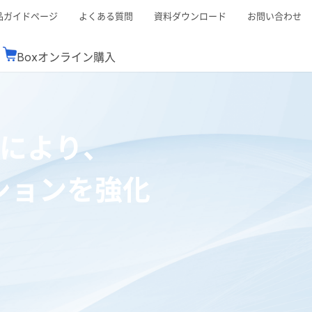
品ガイドページ
よくある質問
資料ダウンロード
お問い合わせ
Boxオンライン購入
ミナーレポート
Boxが選ばれる理由
コンサルティング
シーン別活用術
スTOP
機能一覧表
Boxの価格
BJCCコミュニティ
拡充により、
Box製品セミナー
（次世代のシステムを考えるコミュニティ）
t連携
外部からの評価
クラウドストレージ
セキュリティ対策
連携
ションを強化
新しい働き方
リモートワーク
rce連携
連携
ューション
ーションを強化