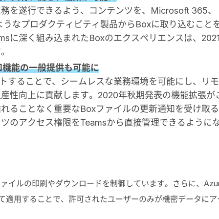
遂行できるよう、コンテンツを、Microsoft 365、
 iWorkのようなプロダクティビティ製品からBoxに取り込むこと
msに深く組み込まれたBoxのエクスペリエンスは、202
す。
xの通知機能の一般提供も可能に
ポートすることで、シームレスな業務環境を可能にし、リ
産性向上に貢献します。2020年秋期発表の機能拡張が
離れることなく重要なBoxファイルの更新通知を受け取
ツのアクセス権限をTeamsから直接管理できるように
x上のファイルの印刷やダウンロードを制御しています。さらに、Azur
ベルを読み取って適用することで、許可されたユーザーのみが機密データにア
。