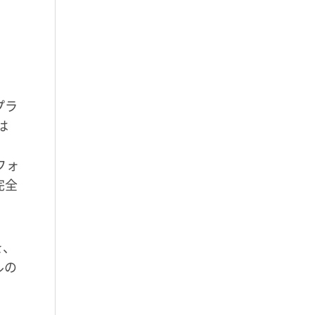
プラ
は
フォ
完全
を、
ルの