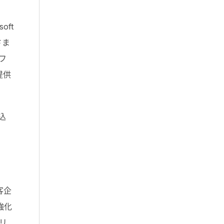
oft
さま
フ
提供
込
客企
強化
リ