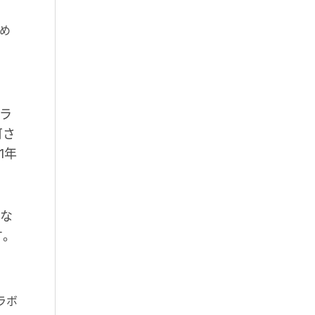
め
ンラ
可さ
1年
にな
す。
コラボ