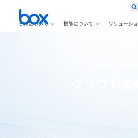
Boxについて
機能について
ソリューショ
Box
ソリ
お客
製品セ
Box
Box、M
Boxの特
企業規模
Box E
課題別
Advanc
スト
1名〜
Box E
クラウドで
ファ
コス
2,00
Box 
AIエ
Box S
情シ
Box S
DXの
ラン
トップページ
プレスリリース・お知らせ
プレスリリース
情報