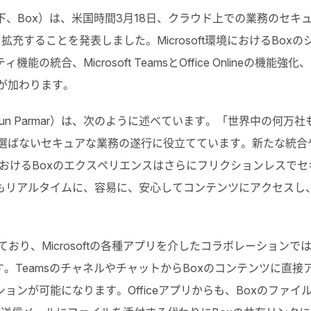
（以下、Box）は、米国時間3月18日、クラウド上での業務のセキ
合を拡充することを発表しました。Microsoft環境におけるBoxの
合、Microsoft TeamsとOffice Onlineの機能強化、
などが加わります。
un Parmar）は、次のように述べています。「世界中の何万社
、場所を選ばないセキュアな業務の遂行に役立てています。新たな統合
の環境におけるBoxのエクスペリエンスはさらにフリクションレスでセ
もリアルタイムに、容易に、安心してコンテンツにアクセスし
連携しており、Microsoftの各種アプリを介したコラボレーションで
。TeamsのチャネルやチャットからBoxのコンテンツに直接
ンが可能になります。Officeアプリからも、Boxのファイ