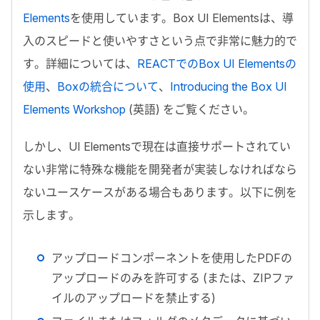
Elements
を使用しています。
Box UI Elements
は、導
入のスピードと使いやすさという点で非常に魅力的で
す。詳細については、
REACT
での
Box UI Elements
の
使用
、
Box
の統合について
、
Introducing the Box UI
Elements Workshop
(英語) をご覧ください。
しかし、
UI Elements
で現在は直接サポートされてい
ない非常に特殊な機能を開発者が実装しなければなら
ないユースケースがある場合もあります。以下に例を
示します。
アップロードコンポーネントを使用した
PDF
の
アップロードのみを許可する (または、
ZIP
ファ
イルのアップロードを禁止する)