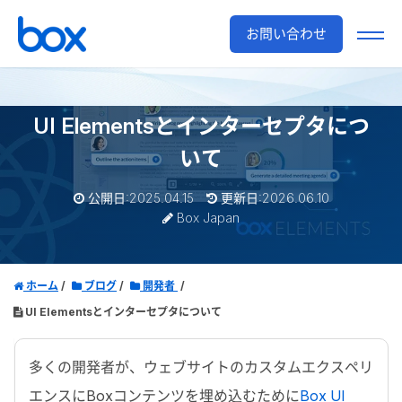
お問い合わせ
UI Elementsとインターセプタにつ
いて
公開日:2025.04.15
更新日:2026.06.10
Box Japan
ホーム
ブログ
開発者
UI Elementsとインターセプタについて
多くの開発者が、ウェブサイトのカスタムエクスペリ
エンスに
Box
コンテンツを埋め込むために
Box UI