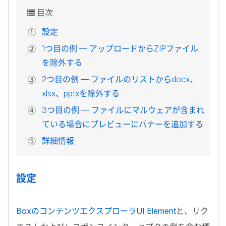
目次
設定
1
つ目の例 — アップロードから
ZIP
ファイル
を除外する
2
つ目の例 — ファイルのリストから
docx
、
xlsx
、
pptx
を除外する
3
つ目の例 — ファイルにマルウェアが含まれ
ている場合にプレビューにバナーを追加する
詳細情報
設定
Box
のコンテンツエクスプローラ
UI Element
と、リク