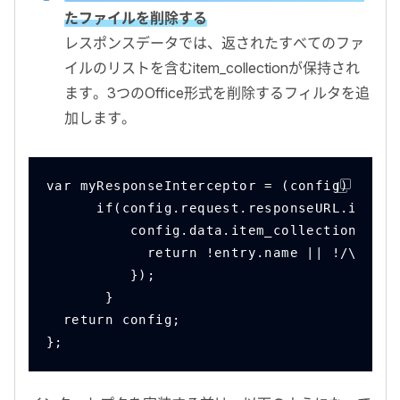
たファイルを削除する
レスポンスデータでは、返されたすべてのファ
イルのリストを含む
item_collection
が保持され
ます。
3
つの
Office
形式を削除するフィルタを追
加します。
var myResponseInterceptor = (config) => {
      if(config.request.responseURL.includ
          config.data.item_collection.entr
            return !entry.name || !/\.(doc
          });
       }
  return config;
};