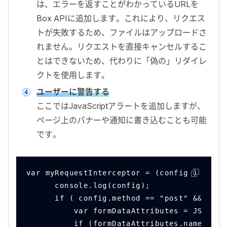
は、エラーを返すことがわかっている
URL
を
Box API
に追加します。これにより、リクエス
トが失敗するため、ファイルはアップロードさ
れません。リクエストを直接キャンセルするこ
とはできないため、代わりに「偽の」リダイレ
クトを使用します。
ユーザーに警告する
ここでは
JavaScript
アラートを追加しますが、
ページ上のバナーや通知に書き込むことも可能
です。
var myRequestInterceptor = (config ) => {
      console.log(config);
      if ( config.method == "post" && conf
          var formDataAttributes = JSON.pa
          if (formDataAttributes.name.ends