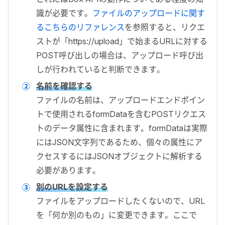
識が必要です。
ファイルのアップロードに関す
るこちらのリファレンス
を参照すると、リクエ
ストが「
https://upload
」で始まる
URL
に対する
POST
呼び出しの場合は、アップロード呼び出
しが行われていると判断できます。
名前を確認する
ファイルの名前は、アップロードエンドポイン
トで使用される
formData
を含む
POST
リクエス
トのデータ属性に含まれます。
formData
は実際
には
JSON
文字列であるため、個々の属性にア
クセスするには
JSON
オブジェクトに解析する
必要があります。
別の
URL
を設定する
ファイルをアップロードしたくないので、
URL
を「何か別のもの」に変更できます。ここで