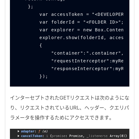
    };
        var accessToken = "<DEVELOPER TOKE
        var folderId = "<FOLDER ID>";
        var explorer = new Box.ContentExpl
        explorer.show(folderId, accessToke
        {
            "container":".container",
            "requestInterceptor":myRequest
            "responseInterceptor":myRespon
        });
インターセプトされた
GET
リクエストは次のようにな
り、リクエストされている
URL
、ヘッダー、クエリパ
ラメータを操作するためにアクセスできます。