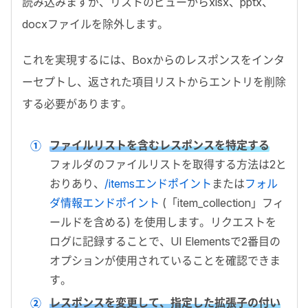
読み込みますが、リストのビューから
xlsx
、
pptx
、
docx
ファイルを除外します。
これを実現するには、
Box
からのレスポンスをインタ
ーセプトし、返された項目リストからエントリを削除
する必要があります。
ファイルリストを含むレスポンスを特定する
フォルダのファイルリストを取得する方法は
2
と
おりあり、
/itemsエンドポイント
または
フォル
ダ情報エンドポイント
(「
item_collection
」フィ
ールドを含める) を使用します。リクエストを
ログに記録することで、
UI Elements
で
2
番目の
オプションが使用されていることを確認できま
す。
レスポンスを変更して、指定した拡張子の付い