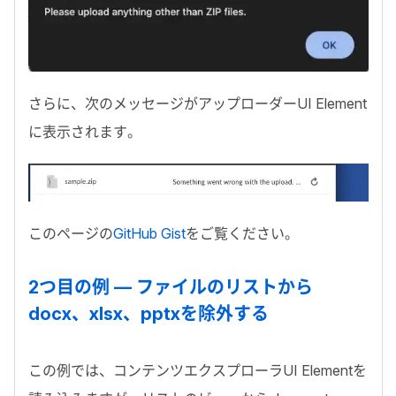
さらに、次のメッセージがアップローダー
UI Element
に表示されます。
このページの
GitHub Gist
をご覧ください。
2
つ目の例 — ファイルのリストから
docx
、
xlsx
、
pptx
を除外する
この例では、コンテンツエクスプローラ
UI Element
を