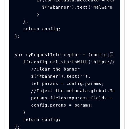
        if(config.data.metadata!=null) {
          $("#banner").text('Malware detec
        }
   };
   return config;
};
var myRequestInterceptor = (config ) => {
   if(config.url.startsWith('https://api.b
      //Clear the banner
      $("#banner").text('');
      let params = config.params;
      //Inject the metadata.global.Malware
      params.fields+=params.fields + ',met
      config.params = params;
   }
   return config;
};