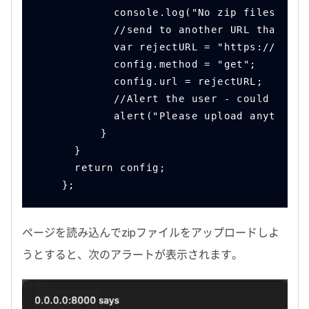
            console.log("No zip files allo
            //send to another URL that wil
            var rejectURL = "https://api.b
            config.method = "get";
            config.url = rejectURL;
            //Alert the user - could also 
            alert("Please upload anything 
          }
      }
      return config;
    };
ページを読み込んで
zip
ファイルをアップロードしよ
うとすると、次のアラートが表示されます。