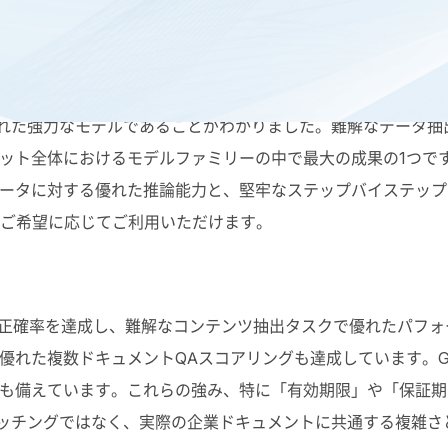
1をリリースしました。GPT-4.1は、GPT-4oマルチモーダルモ
クに優れた強力なモデルであることがわかりました。難解なデータ
ト全体におけるモデルファミリーの中で最大の成果の1つです。G
ータに対する優れた推論能力と、堅牢なステップバイステップ
-4.1をご希望に応じてご利用いただけます。
80%の正確率を達成し、難解なコンテンツ抽出タスクで優れたパ
れた複数ドキュメントQAスコアリングも達成しています。GP
も備えています。これらの強み、特に「有効期限」や「保証期
ーンマッチングではなく、実際の企業ドキュメントに共通する複雑