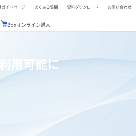
品ガイドページ
よくある質問
資料ダウンロード
お問い合わせ
Boxオンライン購入
ミナーレポート
Boxが選ばれる理由
コンサルティング
シーン別活用術
スTOP
機能一覧表
Boxの価格
BJCCコミュニティ
udioで利用可能に
Box製品セミナー
（次世代のシステムを考えるコミュニティ）
t連携
外部からの評価
クラウドストレージ
セキュリティ対策
連携
新しい働き方
リモートワーク
rce連携
連携
ューション