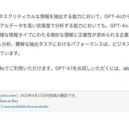
ビジネスクリティカルな情報を抽出する能力において、GPT-4
ルデータを高い忠実度で分析する能力においても、GPT-4oと
様な情報タイプにわたる微妙な理解と正確性が求められる企業
ル分析、難解な抽出タスクにおけるパフォーマンスは、ビジネ
ています。
Studioでご利用いただけます。GPT-4.1をお試しいただくには、
ai
og.box.com/
）2025年4月15日付投稿の翻訳です。
tform at Box
4_1-now-available-box-ai-studio