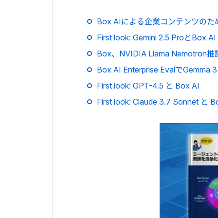
Box AIによる企業コンテンツのための
First look: Gemini 2.5 ProとBox AI
Box、NVIDIA Llama Nemot
Box AI Enterprise EvalでGemm
First look: GPT-4.5 と Box AI
First look: Claude 3.7 Sonnet と B