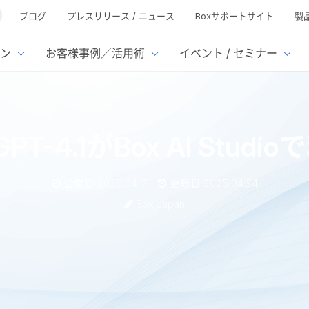
ブログ
プレスリリース / ニュース
Boxサポートサイト
製
ン
お客様事例／活用術
イベント / セミナー
とは
ューション
様活用事例
ミナーTOP
イベント・セミナーTOP
イベント・セ
の機能TOP
連携サービ
k: GPT-4.1がBox AI St
徴
で選ぶ
nterprise
Box AI
Microsof
業種別
ed
レージ容量無制限
500名
501名〜2,000名
リモートワーク対応
xtract
Box Apps
Google
公開日:2025.04.17
更新日:2025.04.24
イルサーバー容量ひっ迫
情報の脱サイロ化
ト削減
1名〜5,000名
5,001名〜
安全なファイル共有
Doc Gen
Box Forms
Salesfo
Box Japan
ージェントの活用
業務の自動化
ign
Box Automate
スの運用負担軽減
ペーパーレス化
kintone
hield
Box Governance
エコソリ
推進
脱PPAP
集
ox AI Studioで利用可能に
サムウェア対策
会議の効率化
漏洩の防止
AIの活用