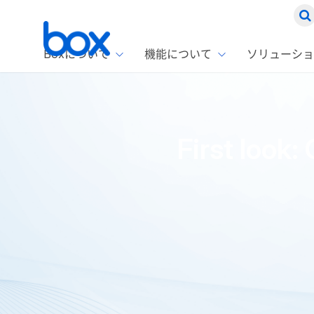
Boxについて
機能について
ソリューショ
Box
ソリ
お客
製品セ
Box
First loo
Boxの特
企業規模
Box E
課題別
Advanc
スト
1名〜
Box E
ファ
コス
2,00
Box 
AIエ
Box S
情シ
Box S
DXの
ホーム
ブログ
Box製品情報
First look: GPT-4.1がB
ラン
情報