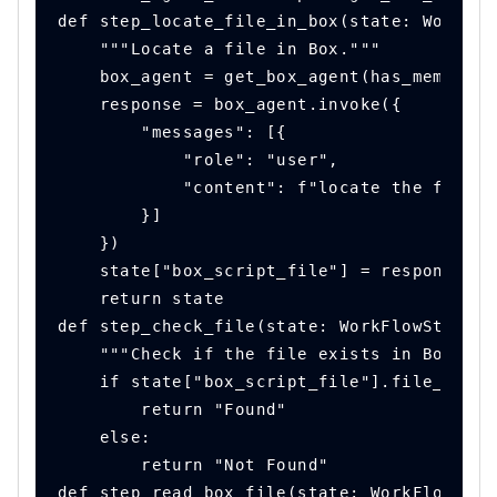
def step_locate_file_in_box(state: WorkFlo
    """Locate a file in Box."""
    box_agent = get_box_agent(has_memory=F
    response = box_agent.invoke({
        "messages": [{
            "role": "user",
            "content": f"locate the file {
        }]
    })
    state["box_script_file"] = response["s
    return state
def step_check_file(state: WorkFlowState) 
    """Check if the file exists in Box."""
    if state["box_script_file"].file_id:
        return "Found"
    else:
        return "Not Found"
def step_read_box_file(state: WorkFlowStat