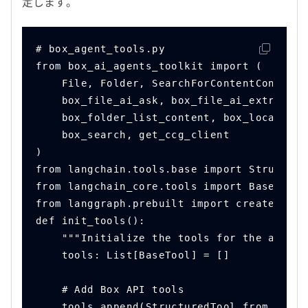
定します。
# box_agent_tools.py
from box_ai_agents_toolkit import (
    File, Folder, SearchForContentContentT
    box_file_ai_ask, box_file_ai_extract, 
    box_folder_list_content, box_locate_fo
    box_search, get_ccg_client
)
from langchain.tools.base import Structure
from langchain_core.tools import BaseTool
from langgraph.prebuilt import create_reac
def init_tools():
    """Initialize the tools for the agent.
    tools: List[BaseTool] = []
    # Add Box API tools
    tools.append(StructuredTool.from_funct