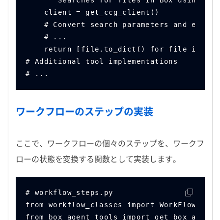
    """Searches for files in Box using the
    client = get_ccg_client()
    # Convert search parameters and execut
    # ...
    return [file.to_dict() for file in sea
# Additional tool implementations
# ...
ワークフローのステップの実装
ここで、ワークフローの個々のステップを、ワークフ
ローの状態を変換する関数として実装します。
# workflow_steps.py
from workflow_classes import WorkFlowState
from box_agent_tools import get_box_agent