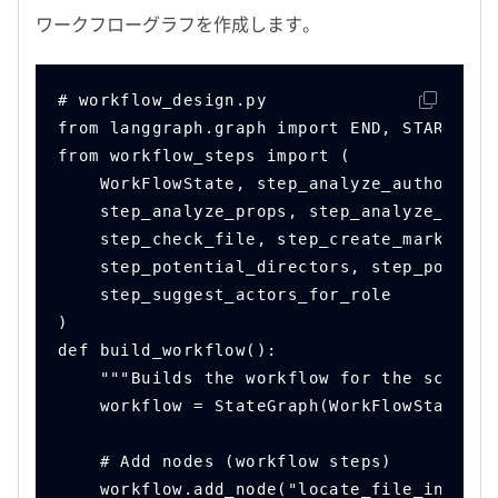
ワークフローグラフを作成します。
# workflow_design.py
from langgraph.graph import END, START, St
from workflow_steps import (
    WorkFlowState, step_analyze_author, st
    step_analyze_props, step_analyze_roles
    step_check_file, step_create_markdown,
    step_potential_directors, step_potenti
    step_suggest_actors_for_role
)
def build_workflow():
    """Builds the workflow for the script 
    workflow = StateGraph(WorkFlowState)
    # Add nodes (workflow steps)
    workflow.add_node("locate_file_in_box"