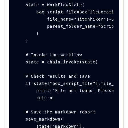
    state = WorkFlowState(
        box_script_file=BoxFileLocation(
            file_name="Hitchhiker's-Guide-
            parent_folder_name="Scripts",
        )
    )
    # Invoke the workflow
    state = chain.invoke(state)
    # Check results and save
    if state["box_script_file"].file_id is
        print("File not found. Please chec
        return
    # Save the markdown report
    save_markdown(
        state["markdown"],