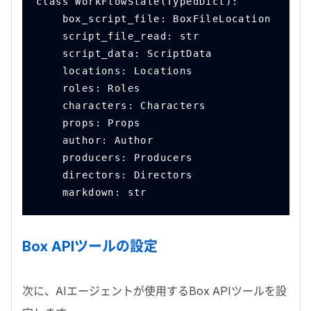
class WorkFlowState(TypedDict):
    box_script_file: BoxFileLocation
    script_file_read: str
    script_data: ScriptData
    locations: Locations
    roles: Roles
    characters: Characters
    props: Props
    author: Author
    producers: Producers
    directors: Directors
    markdown: str
Box API
ツールの設定
次に、
AI
エージェントが使用する
Box API
ツールを設