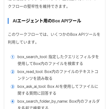
クフローの堅牢性を維持できます。
AI
エージェント用の
Box API
ツール
このワークフローでは、いくつかの
Box API
ツールを
利用しています。
box_search_tool
: 指定したクエリとフィルタを
使用して
Box
内のファイルを検索する
box_read_tool
:
Box
内のファイルのテキストコ
ンテンツを読み取る
box_ask_ai_tool
:
Box AI
を使用してファイルに
関する質問に回答する
box_search_folder_by_name
:
Box
内のフォルダ
を名前で検索する