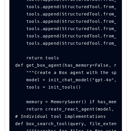
    tools.append(StructuredTool.from_funct
    tools.append(StructuredTool.from_funct
    tools.append(StructuredTool.from_funct
    tools.append(StructuredTool.from_funct
    tools.append(StructuredTool.from_funct
    tools.append(StructuredTool.from_funct
    return tools
def get_box_agent(has_memory=False, respon
    """Create a Box agent with the specifi
    model = init_chat_model("gpt-4o", mode
    tools = init_tools()
    memory = MemorySaver() if has_memory e
    return create_react_agent(model, tools
# Individual tool implementations
def box_search_tool(query, file_extensions