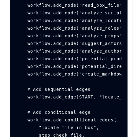
    workflow.add_node("read_box_file", ste
    workflow.add_node("analyze_script", st
    workflow.add_node("analyze_locations",
    workflow.add_node("analyze_roles", ste
    workflow.add_node("analyze_props", ste
    workflow.add_node("suggest_actors_for_
    workflow.add_node("analyze_author", st
    workflow.add_node("potential_producers
    workflow.add_node("potential_directors
    workflow.add_node("create_markdown", s
    # Add sequential edges
    workflow.add_edge(START, "locate_file_
    # Add conditional edge
    workflow.add_conditional_edges(
        "locate_file_in_box",
        step_check_file,