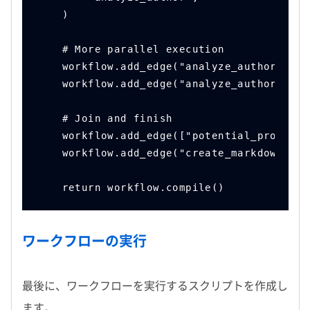
    )
    # More parallel execution
    workflow.add_edge("analyze_author", "p
    workflow.add_edge("analyze_author", "p
    # Join and finish
    workflow.add_edge(["potential_producer
    workflow.add_edge("create_markdown", E
    return workflow.compile()
ワークフローの実行
最後に、ワークフローを実行するスクリプトを作成し
ます。