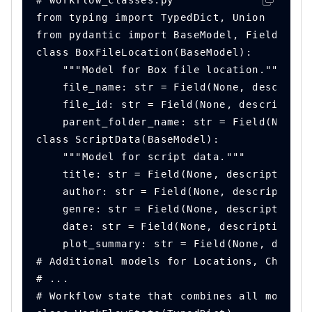
# workflow_classes.py
from typing import TypedDict, Union
from pydantic import BaseModel, Field
class BoxFileLocation(BaseModel):
    """Model for Box file location."""
    file_name: str = Field(None, descripti
    file_id: str = Field(None, description
    parent_folder_name: str = Field(None, 
class ScriptData(BaseModel):
    """Model for script data."""
    title: str = Field(None, description="
    author: str = Field(None, description=
    genre: str = Field(None, description="
    date: str = Field(None, description="D
    plot_summary: str = Field(None, descri
# Additional models for Locations, Charact
# ...
# Workflow state that combines all models