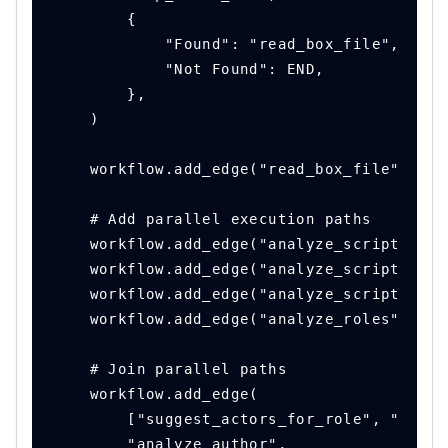
        {
            "Found": "read_box_file",
            "Not Found": END,
        },
    )
    workflow.add_edge("read_box_file", "an
    # Add parallel execution paths
    workflow.add_edge("analyze_script", "a
    workflow.add_edge("analyze_script", "a
    workflow.add_edge("analyze_script", "a
    workflow.add_edge("analyze_roles", "su
    # Join parallel paths
    workflow.add_edge(
        ["suggest_actors_for_role", "analy
        "analyze_author",