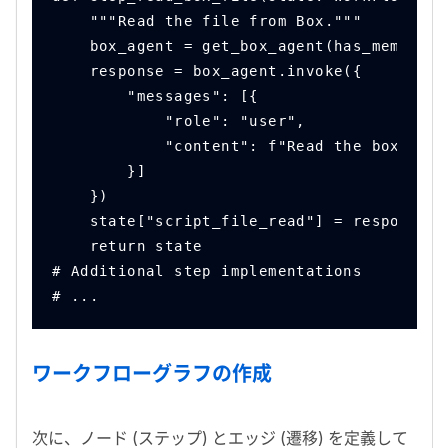
    """Read the file from Box."""
    box_agent = get_box_agent(has_memory=F
    response = box_agent.invoke({
        "messages": [{
            "role": "user",
            "content": f"Read the box file
        }]
    })
    state["script_file_read"] = response["
    return state
# Additional step implementations
# ...
ワークフローグラフの作成
次に、ノード (ステップ) とエッジ (遷移) を定義して