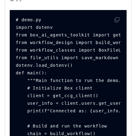
# demo.py
import dotenv
from box_ai_agents_toolkit import get_ccg_
from workflow_design import build_workflow
from workflow_classes import BoxFileLocati
from file_utils import save_markdown
dotenv.load_dotenv()
def main():
    """Main function to run the demo."""
    # Initialize Box client
    client = get_ccg_client()
    user_info = client.users.get_user_me()
    print(f"Connected as: {user_info.name}
    # Build and run the workflow
    chain = build_workflow()