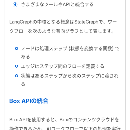
さまざまなツールや
API
と統合する
LangGraph
の中核となる概念は
StateGraph
で、ワー
クフローを次のような有向グラフとして表します。
ノードは処理ステップ (状態を変換する関数) で
ある
エッジはステップ間のフローを定義する
状態はあるステップから次のステップに渡され
る
Box API
の統合
Box API
を使用すると、
Box
のコンテンツクラウドを
操作できるため、
AI
ワークフローで以下の処理を実行