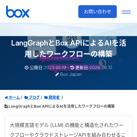
お問い合わせ
LangGraphとBox APIによるAIを活
用したワークフローの構築
公開日:2025.05.19
更新日:2026.06.10
Box Japan
ホーム
ブログ
開発者
LangGraphとBox APIによるAIを活用したワークフローの構築
大規模言語モデル (
LLM
) の機能と構造化されたワー
クフローやクラウドストレージ
API
を組み合わせるこ