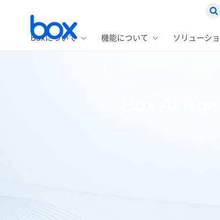
Boxについて
機能について
ソリューショ
Box
ソリ
お客
製品セ
Box
Box AI Ag
Boxの特
企業規模
Box E
課題別
Advanc
スト
1名〜
Box E
ファ
コス
2,00
Box 
AIエ
Box S
情シ
Box S
DXの
ホーム
ブログ
Box製品情報
Box AI Agent for Micro
ラン
情報