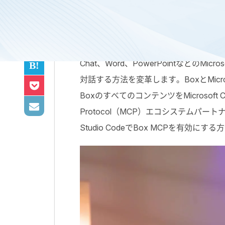
先週開催された
Box Content + AI Summi
Chat、Word、PowerPointなどのM
対話する方法を変革します。BoxとMicros
BoxのすべてのコンテンツをMicrosoft Co
Protocol（MCP）エコシステムパー
Studio CodeでBox MCPを有効に