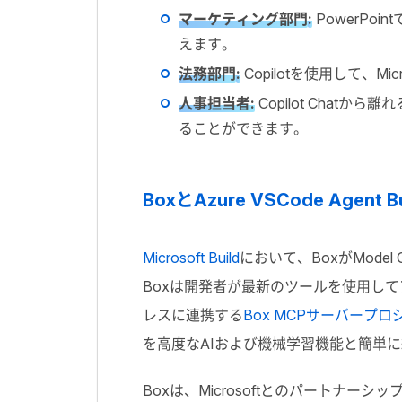
マーケティング部門
:
PowerPo
えます。
法務部門
:
Copilotを使用して、
人事担当者:
Copilot Chat
ることができます。
BoxとAzure VSCode Age
Microsoft Build
において、BoxがMode
Boxは開発者が最新のツールを使用してア
レスに連携する
Box MCPサーバープロ
を高度なAIおよび機械学習機能と簡単
Boxは、Microsoftとのパート