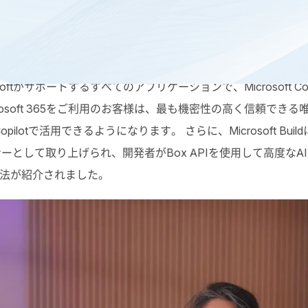
t
で、新しい
Box AI Agent for Microsoft 365 Copilot
を発表しま
icrosoftがサポートするすべてのアプリケーションで、Microsof
oft 365をご利用のお客様は、最も機密性の高く信頼できる唯一の情報源
pilotで活用できるようになります。 さらに、Microsoft Buildに
トナーとして取り上げられ、開発者がBox APIを使用して高度なA
する方法が紹介されました。