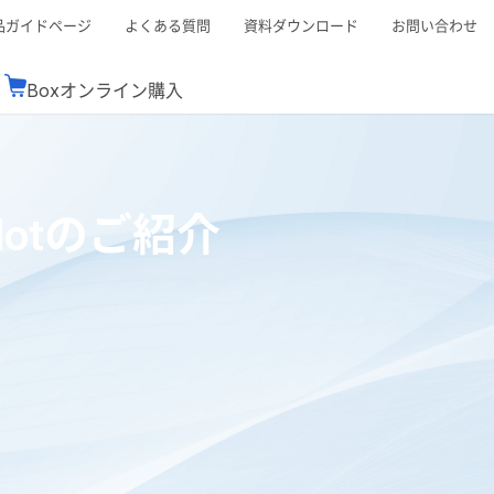
品ガイドページ
よくある質問
資料ダウンロード
お問い合わせ
Boxオンライン購入
ミナーレポート
Boxが選ばれる理由
コンサルティング
シーン別活用術
スTOP
機能一覧表
Boxの価格
BJCCコミュニティ
opilotのご紹介
Box製品セミナー
（次世代のシステムを考えるコミュニティ）
t連携
外部からの評価
クラウドストレージ
セキュリティ対策
連携
新しい働き方
リモートワーク
rce連携
連携
ューション