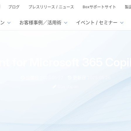
ブログ
プレスリリース / ニュース
Boxサポートサイト
製
ン
お客様事例／活用術
イベント / セミナー
とは
ューション
様活用事例
ミナーTOP
イベント・セミナーTOP
イベント・セ
の機能TOP
連携サービ
ent for Microsoft 365 C
徴
で選ぶ
nterprise
Box AI
Microsof
業種別
ed
レージ容量無制限
500名
501名〜2,000名
リモートワーク対応
xtract
Box Apps
Google
公開日:2025.05.22
更新日:2025.05.26
イルサーバー容量ひっ迫
情報の脱サイロ化
ト削減
1名〜5,000名
5,001名〜
安全なファイル共有
Doc Gen
Box Forms
Salesfo
Box Japan
ージェントの活用
業務の自動化
ign
Box Automate
スの運用負担軽減
ペーパーレス化
kintone
hield
Box Governance
エコソリ
推進
脱PPAP
集
soft 365 Copilotのご紹介
サムウェア対策
会議の効率化
漏洩の防止
AIの活用