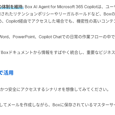
の体制を維持
:
Box AI Agent for Microsoft 365 C
ceで適用されたリテンションポリシーやリーガルホールドなど、B
、Copilot経由でアクセスした場合でも、機密性の高いコン
ms、Word、PowerPoint、Copilot Chatでの日常の作業フロ
用してBoxドキュメントから情報をすばやく統合し、重要なビジ
体で活用
ムレスかつ安全にアクセスするシナリオを想像してみてください。
lotを使用してメールを作成しながら、Boxに保存されているマス