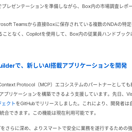
intでプレゼンテーションを準備しながら、Box内の市場調査レポ
Microsoft Teamsから直接Boxに保存されている複数のND
から離れることなく、Copilotを使用して、Box内の従業員ハン
nt Builderで、新しいAI搭載アプリケーションを開発
l Context Protocol（MCP）エコシステムのパートナー
プリケーションを構築できるよう支援しています。先日、Visual 
ジェクト
をGitHubでリリースしました。これにより、開発者は
に統合できます。この機能は現在利用可能です。
ナーシップをさらに深め、よりスマートで安全に業務を遂行するため